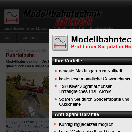
Start
Nachrichten
Tipps
Newsletter
Archiv Magazin
Anlag
umfrage-viessmann-multiprotokoll-lichtdecoder
Dienstag 25. November 2025
Ruhrtalbahn
Modellbahn-Lexikon: Die Ruhrtalbahn ist eine historische Eisenbahnverbi
quer durch das Ruhrgebiet bis Hagen
Das Vorbild
„
Ruhrtalbahn
“
war eine
historische
Eisenbahnstrecke, die 
von der Bergisch-Märki
Gesellschaft gebaut wur
Haltepunkt Heuweg an der Ibing-
führte von Düsseldorf b
Brauerei auf dem Modell der Unteren
Ruhrtalbahn, Ausstellung in der Alten