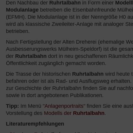
Den Nachbau der
Ruhrtalbahn
in Form einer
Modell
Modulanlage
betreiben die Eisenbahnfreunde Mülhe
(EFMH). Die Modulanlage ist in der Nenngröße H0 au
wird als klassische Zweileiter-Anlage mit analoger S
betrieben.
Nach Fertigstellung der Alten Dreherei (ehemalige W
Ausbesserungswerks Mülheim-Speldorf) ist die gesa
der
Ruhrtalbahn
dort in neu geschaffenen Räumlichk
Öffentlichkeit zugänglich gemacht worden.
Die Trasse der historischen
Ruhrtalbahn
wird heute 
befahren oder ist als Rad- und Ausflugsweg erhalten.
zur Geschichte der Ruhrtalbahn finden Sie auf nachf
sowie in dort angebotenen Publikationen.
Tipp:
Im Menü "
Anlagenportraits
" finden Sie eine aus
Vorstellung des
Modells der
Ruhrtalbahn
.
Literaturempfehlungen