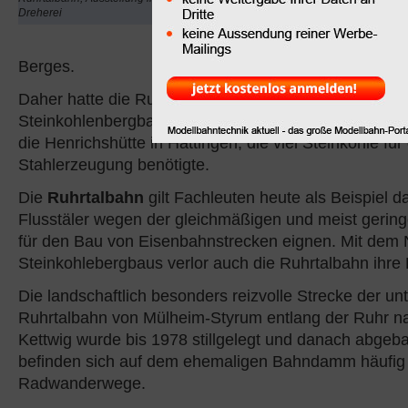
aber insbesondere der 
Dreherei
Hafen Duisburg-Ruhror
Umgehung des Mülheim
Berges.
Daher hatte die Ruhrtalbahn ihre Blütezeit während d
Steinkohlenbergbaus an der Ruhr und versorgte beis
die Henrichshütte in Hattingen, die viel Steinkohle für
Stahlerzeugung benötigte.
Die
Ruhrtalbahn
gilt Fachleuten heute als Beispiel d
Flusstäler wegen der gleichmäßigen und meist gering
für den Bau von Eisenbahnstrecken eignen. Mit dem
Steinkohlebergbaus verlor auch die Ruhrtalbahn ihre
Die landschaftlich besonders reizvolle Strecke der un
Ruhrtalbahn von Mülheim-Styrum entlang der Ruhr n
Kettwig wurde bis 1978 stillgelegt und danach abgeb
befinden sich auf dem ehemaligen Bahndamm häufig 
Radwanderwege.