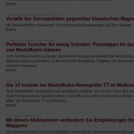
[mehr]
Anlagenbau, Digitalbetrieb, Tipps und Tricks
Vorteile der Servoantriebe gegenüber klassischen Magn
Mit Servoantrieben realisieren Sie vorbildnahe Bewegungen auf Ihrer Anlage
[mehr]
Anlagenbau, Modellbau, Werkstatttipps
Perfekter Schotter für wenig Schotter: Praxistipps für d
von Modellbahn-Gleisen
Dem Gleisbau kommt auf jeder Modellbahn-Anlage die allergrößte Bedeutung 
Bettung selbst zu schottern, ist keine triviale Modellbau-Tätigkeit. Die folgend
nützliche Hinweise.
[mehr]
Rollmaterial
Die 10 Vorteile der Modellbahn-Nenngröße TT im Maßsta
Jede Modellbahn-Nenngröße hat spezifische Vorteile, die bei den Fans des je
Systems besonderes Gewicht haben. Das trifft auch und in besonderem Maße a
Mitte“ der Nenngröße TT im Maßstab...
[mehr]
Rollmaterial, Werkstatttipps
Mit diesen Maßnahmen verhindern Sie Entgleisungen Ih
Waggons
Den physikalischen Gesetzmäßigkeiten unterliegt die Modelleisenbahn genaus