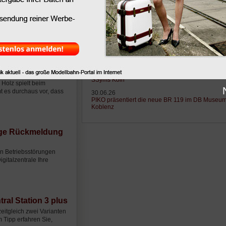
Letzte News
Letzte Tipps
Letzte Lexikonei
ören in vielen Fällen
anzuwendendes
Letzte News
24.07.26
PIKO bringt Eisenbahngeschichte zum Leben - 
feiert Premiere in Koblenz
n-Anlage - dies
03.07.26
LILIPUT - Auslieferungen Schwerlast-Flachwage
SSyms Köln
Holz spielt beim
t es durchaus vor, dass
30.06.26
PIKO präsentiert die neue BR 119 im DB Museu
Koblenz
sige Rückmeldung
en Betriebsstörungen
italzentrale Ihre
ral Station 3 plus
zeitgleich zwei Varianten
m Tipp erfahren Sie,