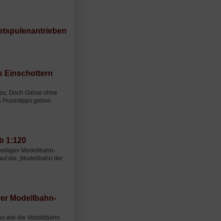
etspulenantrieben
as Einschottern
zu. Doch Gleise ohne
en Praxistipps geben
b 1:120
weiligen Modellbahn-
uf die „Modellbahn der
rer Modellbahn-
o wie die Vorbildbahn.