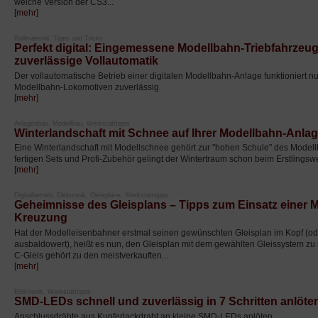
welche Version der CS3...
[mehr]
Rollmaterial, Tipps und Tricks
Perfekt digital: Eingemessene Modellbahn-Triebfahrzeug
zuverlässige Vollautomatik
Der vollautomatische Betrieb einer digitalen Modellbahn-Anlage funktioniert 
Modellbahn-Lokomotiven zuverlässig
[mehr]
Anlagenbau, Modellbau, Werkstatttipps
Winterlandschaft mit Schnee auf Ihrer Modellbahn-Anla
Eine Winterlandschaft mit Modellschnee gehört zur "hohen Schule" des Model
fertigen Sets und Profi-Zubehör gelingt der Wintertraum schon beim Erstlingsw
[mehr]
Digitalbetrieb, Elektronik, Gleispläne, Werkstatttipps
Geheimnisse des Gleisplans – Tipps zum Einsatz einer Mä
Kreuzung
Hat der Modelleisenbahner erstmal seinen gewünschten Gleisplan im Kopf (od
ausbaldowert), heißt es nun, den Gleisplan mit dem gewählten Gleissystem zu 
C-Gleis gehört zu den meistverkauften...
[mehr]
Elektronik, Werkstatttipps
SMD-LEDs schnell und zuverlässig in 7 Schritten anlöte
Anschlussdrähte aus Kupferlackdraht an kleine SMD-LEDs anlöten