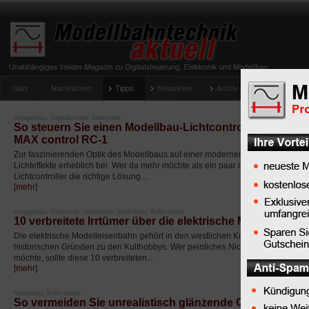
Start
Nachrichten
Tipps
Newsletter
Archiv Magazin
Anlag
umfrage-viessmann-multiprotokoll-lichtdecoder
Anlagenbau, Digitalbetrieb, Elektronik
So steuern Sie einen Modellbau-Lichtcontroller mit der
MAX control RC-1
Zur faszinierenden Optik des Modellbaus auf einer modernen Modellbahn-Anla
Lichteffekte erheblich bei. Wer da mehr möchte als ein paar immer gleich blink
Lichtcontroller die richtige Lösung....
[mehr]
Anlagenbau, Elektronik, Gleispläne, Modellbau, Rollmaterial
10 verbreitete Irrtümer über die elektrische Modelleisen
Die elektrische Modelleisenbahn gehört in den westlichen Kulturkreisen der In
historischen Gründen zu den Kulthobbys. Wer peinliches Nichtwissen beim Sm
möchte, sollte diese 10 verbreiteten...
[mehr]
Modellbau, Rollmaterial
So vermeiden Sie unrealistisch glänzende Oberflächen a