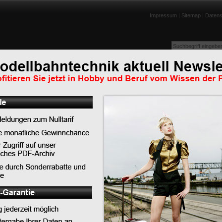
Impressum
|
Sitemap
|
Datens
enportraits
Lexikon
Tests
Links
Downloads
Humor
 Fernbedienung
Top-News
Top-Tipps
Top-Lexikoneinträge
Top-News
ge tragen die
ende LEDs, für den ist ein
bahn
dustrienationen aus
alltalk vermeiden
n Ihren