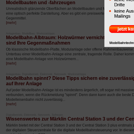
Modellbauten und -fahrzeugen
Unrealistisch glänzende Oberflächen an Modellbauten und Modellfahrzeugen st
eine optisch perfekte Darstellung. Aber es gibt ein preiswertes und einfach 
Gegenmittel.
[mehr]
Anlagenbau, Modellbau, Werkstatttipps
Modellbahn-Albtraum: Holzwürmer vernichten Modellbah
sind Ihre Gegenmaßnahmen
Ob klassische Modellbahn-Platte, Modulanlage oder offene Rahmenbauweise: 
Unterbau einer Modellbahn-Anlage eine zentrale, tragende Rolle. Daher komm
eine Modellbahn-Anlage von Holzwürmern...
[mehr]
Anlagenbau, Digitalbetrieb, Elektronik, Netzwerk, Werkstatttipps
Modellbahn spinnt? Diese Tipps sichern eine zuverläs
auf Ihrer Anlage
Auf jeder Modellbahn-Anlage ist es mindestens ärgerlich, oft sogar mit massiv
verbunden, wenn die Rückmeldung "spinnt". Denn dann kann auch die beste Dig
Modelleisenbahn nicht zuverlässig...
[mehr]
Digitalbetrieb, Elektronik, Netzwerk, Software
Wissenswertes zur Märklin Central Station 3 und der Cent
Märklin bietet mit der Central Station 3 und der Central Station 3 plus erstmals 
der digitalen Steuerzentrale für die digitale Modellbahnsteuerung vor. In diese