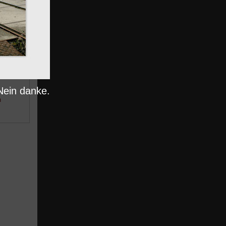
nträge
BR 119
n
Nein danke.
m