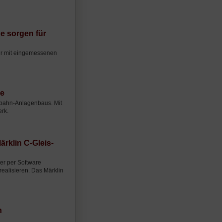
e sorgen für
nur mit eingemessenen
ge
lbahn-Anlagenbaus. Mit
erk.
rklin C-Gleis-
er per Software
realisieren. Das Märklin
n