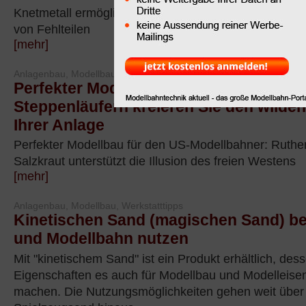
Knetmetall ermöglicht das Schließen von Löchern od
von Fehlteilen
[mehr]
Anlagenbau, Modellbau
Perfekter Modellbau nach US-Vorbild: M
Steppenläufern kreieren Sie den wilde
Ihrer Anlage
Perfekter Modellbau für den US-Modellbahner: Ruthe
Salzkraut unterstützt die Illusion des freien Westens
[mehr]
Anlagenbau, Modellbau, Werkstatttipps
Kinetischen Sand (magischen Sand) be
und Modellbahn nutzen
Mit "kinetischem Sand" ist ein Produkt erhältlich, de
Eigenschaften es auch für Modellbau und Modelleise
machen. Die Nutzungsmöglichkeiten gehen weit über 