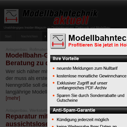
Start
Nachrichten
Tipps
Newsletter
Archiv Magazin
Anlag
umfrage-viessmann-multiprotokoll-lichtdecoder
Anlagenbau, Rollmaterial
Modellbahn-Grundlagenwissen: Überbl
Beratung zu den typischen Nenngröße
Wer sich näher mit dem Hobby Modelleisenbahn besc
der muss als erstes eine zentrale Entscheidung treffe
Nenngröße soll die Anlage denn entstehen? Problem 
langjährige Modelleisenbahner...
[mehr]
Anlagenbau, Werkstatttipps
Reparatur mit Zaubermittel - so retten 
aussichtslose Fälle mittels Knetmetall