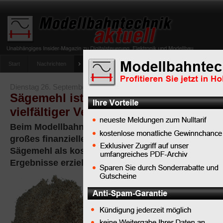
Start
Nachrichten
Tipps
Newsletter
Archiv Magazin
Anlag
umfrage-viessmann-multiprotokoll-lichtdecoder
Dienstag 26. September 2023
Sägemehl ist ein kostenloses Materia
vielfältiger Verwendung beim Modell
Beim Modellbahn-Anlagenbau ist Knowhow oft wic
großes finanzielles Engagement. Beispielsweise 
Sägemehl als kostenlosem Material beim Modellba
Ergebnisse erzielen.
Zu den
kostenlosen
Materialien mit
erheblichem