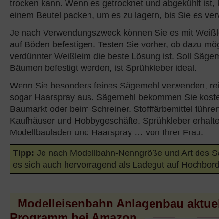
trocken kann. Wenn es getrocknet und abgekühlt ist, 
einem Beutel packen, um es zu lagern, bis Sie es ve
Je nach Verwendungszweck können Sie es mit Weißle
auf Böden befestigen. Testen Sie vorher, ob dazu mö
verdünnter Weißleim die beste Lösung ist. Soll Sägem
Bäumen befestigt werden, ist Sprühkleber ideal.
Wenn Sie besonders feines Sägemehl verwenden, reic
sogar Haarspray aus. Sägemehl bekommen Sie koste
Baumarkt oder beim Schreiner. Stofffärbemittel führen
Kaufhäuser und Hobbygeschäfte. Sprühkleber erhalte
Modellbauladen und Haarspray … von Ihrer Frau.
Tipp:
Je nach Modellbahn-Nenngröße und Art des S
es sich auch hervorragend als Ladegut auf Hochbor
Modelleisenbahn Anlagenbau aktuel
Programm bei Amazon