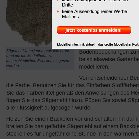
Modellbau-Gestaltungsp
Sägemehl (Holzmehl,
Sie können es je nachde
und welche Modellbahn
einsetzen,verwenden, u
Modellbahnanlage eine
Bodenbedeckungen zu e
Sägemehl kann jedem, wie fein es ist,
rund um die Modellbahn zu
beispielsweise Gartenb
unterschiedlichen Zwecken eingesetz
modellieren.
werden
Von entscheidender Bed
die Farbe. Benutzen Sie für das Einfärben Stofffärbem
Sie das Färbemittel gemäß den Anweisungen des Her
fügen Sie das Sägemehl hinzu. Fügen Sie soviel Säg
alle Flüssigkeit aufgesogen wurde.
Heizen Sie einen Backofen vor und schalten ihn dan
breiten Sie das gefärbte Sägemehl auf einem Backbl
stecken es für ungefähr eine Stunde in den warmen 