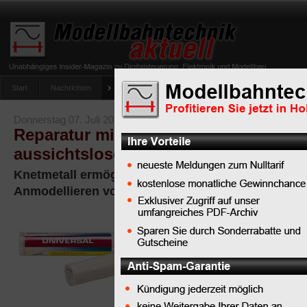
Start
Nachrichten
Tipps
Newsletter
Archiv Magazin
Anlag
umfrage-viessmann-multiprotokoll-lichtdecoder
Donnerstag 07. Juli 2022
Reparatur mit Zaubermittel - so rette
aussichtslose Fälle mittels Knetmetal
Knetmetall ermöglicht das Schließen von Löchern
Anmodellieren von Fehlteilen
Es gibt
insbesondere
an
Triebfahrzeugen, die rich
machen“, nicht selten är