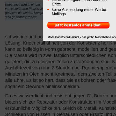
Beschädigungen. Gegen
Knetmetall wird in einem
Löcher am Gehäuse, an 
verschließbaren Plastikzylinder
geliefert, die beiden Komponenten
Gussteilen fehlte lange 
sind getrennt verpackt
Mittel.
Weitgehend unbekannt g
schwierige und aussichtlose Fälle mit „Knetmetall“ e
Lösung. Knetmetall ähnelt von der Konsistenz her K
kann so beliebig in Form gebracht, modelliert und ges
Die Masse wird in zwei farblich unterschiedlichen K
geliefert, die zu gleichen Teilen zu vermengen sind. 
Aushärtezeit von rund 2 Stunden bei Raumtemperatur
Minuten im Ofen macht Knetmetall dem zweiten Teil
alle Ehre. Es ist so hart, dass Sie es bohren oder fr
sogar ein Gewinde hineinschneiden.
Da es wasserdicht und resistent gegen Öl, Benzin und
bieten sich zur Reparatur oder Konstruktion im Mode
erstaunliche Möglichkeiten. Gleich ob Metall, Kunststo
Schließen von Rissen in Gehäusen oder Ersatz und 