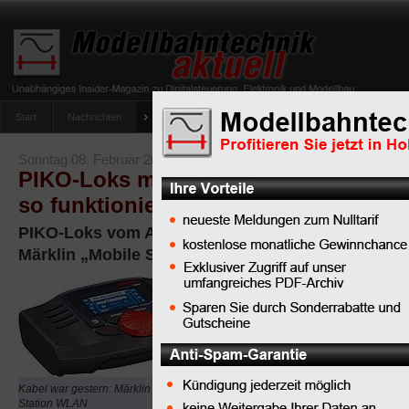
Start
Nachrichten
Tipps
Newsletter
Archiv Magazin
Anlag
umfrage-viessmann-multiprotokoll-lichtdecoder
Sonntag 08. Februar 2026
PIKO-Loks mit Märklin „Mobile Statio
so funktioniert die Umschaltung
PIKO-Loks vom Analogmodus in den Digitalbetrie
Märklin „Mobile Station“ schalten
Die Loks von
PIKO
, die ab
Werk mit einem
Mittelschleifer
ausgestattet sind, verf
Kabel war gestern: Märklin Mobile
Digitaldecoder von
Uhl
Station WLAN