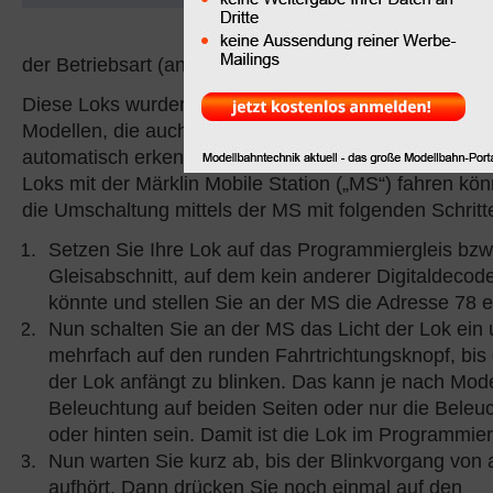
älteren Decoder verfügt
nicht über die automat
der Betriebsart (analog oder digital).
Diese Loks wurden im Gegensatz zu den aktuellen PIK
Modellen, die auch das Digital-Protokoll (DCC und Mo
automatisch erkennen, im Analogmodus ausgeliefert. 
Loks mit der Märklin Mobile Station („MS“) fahren k
die Umschaltung mittels der MS mit folgenden Schritt
Setzen Sie Ihre Lok auf das Programmiergleis bzw
Gleisabschnitt, auf dem kein anderer Digitaldecod
könnte und stellen Sie an der MS die Adresse 78 e
Nun schalten Sie an der MS das Licht der Lok ein
mehrfach auf den runden Fahrtrichtungsknopf, bis
der Lok anfängt zu blinken. Das kann je nach Mode
Beleuchtung auf beiden Seiten oder nur die Beleu
oder hinten sein. Damit ist die Lok im Programmi
Nun warten Sie kurz ab, bis der Blinkvorgang von a
aufhört. Dann drücken Sie noch einmal auf den