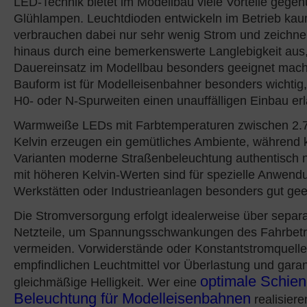
LED-Technik bietet im Modellbau viele Vorteile gege
Glühlampen. Leuchtdioden entwickeln im Betrieb k
verbrauchen dabei nur sehr wenig Strom und zeichne
hinaus durch eine bemerkenswerte Langlebigkeit aus, 
Dauereinsatz im Modellbau besonders geeignet mach
Bauform ist für Modelleisenbahner besonders wichtig, 
H0- oder N-Spurweiten einen unauffälligen Einbau erl
Warmweiße LEDs mit Farbtemperaturen zwischen 2.
Kelvin erzeugen ein gemütliches Ambiente, während 
Varianten moderne Straßenbeleuchtung authentisch 
mit höheren Kelvin-Werten sind für spezielle Anwend
Werkstätten oder Industrieanlagen besonders gut gee
Die Stromversorgung erfolgt idealerweise über separa
Netzteile, um Spannungsschwankungen des Fahrbetr
vermeiden. Vorwiderstände oder Konstantstromquelle
empfindlichen Leuchtmittel vor Überlastung und garan
optimale Schie
gleichmäßige Helligkeit. Wer eine
Beleuchtung für Modelleisenbahnen
realisiere