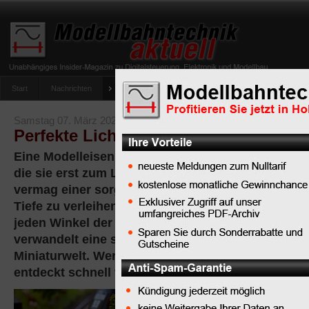
Start
Nachrichten
Tipps
Newsletter
Archiv Magazin
Anlag
umfrage-viessmann-multiprotokoll-lichtdecoder
Samstag 07. März 2026
Perfekte Lichtkonzepte für Ihre Mode
Eine Modelleisenbahn lebt von den zahlreichen kle
die sie erst zum Leben erwecken, und kaum ein a
vermag einer sorgfältig gestalteten Anlage mehr
Tiefe zu verleihen als eine gut durchdachte Beleu
jeden Winkel der Miniaturwelt ins rechte Licht rück
verwandelt eine statische Modellbahnanlage in ei
Miniaturwelt. Wer sich mit Modellbau-Beleuchtung
entdeckt schnell viele technische Möglichkeiten.
Von