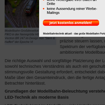
klassischen
Glühlämpchen,
die mit ihrem
warmen Lichtschein ein
Charme verbreiten, bis 
programmierbaren LED-
Modellbahn-Großdiesellok der Marke
PIKO in der Nenngröße H0, eine
sich in Helligkeit und F
Vectron BR 247 im Design von "Stern &
präzise steuern lassen, 
Hafferl" der Epoche VI
Spektrum der verfügbar
ambitionierte Modellbau
Die richtige Auswahl und sorgfältige Platzierung der L
sowohl technisches Verständnis als auch ein geschul
stimmungsvolle Gestaltung erfordert, entscheidet da
Maße über den Gesamteindruck, den die fertige Anla
Betrachter hinterlässt.
Grundlagen der Modellbahn-Beleuchtung versteh
LED-Technik als moderne Basis