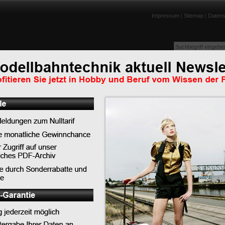
Impressum
|
Sitemap
|
Datens
enportraits
Lexikon
Tests
Links
Downloads
Humor
H im April 2024
Top-News
Top-Tipps
Top-Lexikoneinträge
ßen TT und H0,
Top-News
PIKO präsentiert die neue BR 119 im DB Museu
Koblenz
LILIPUT - Auslieferungen Schwerlast-Flachwage
SSyms Köln
PIKO bringt Eisenbahngeschichte zum Leben - 
feiert Premiere in Koblenz