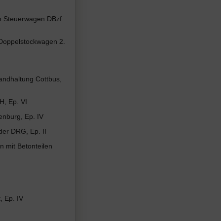
m Steuerwagen DBzf
Doppelstockwagen 2.
andhaltung Cottbus,
H, Ep. VI
nburg, Ep. IV
der DRG, Ep. II
mit Betonteilen
 Ep. IV