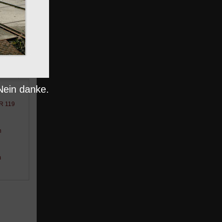
nträge
Nein danke.
BR 119
n
m