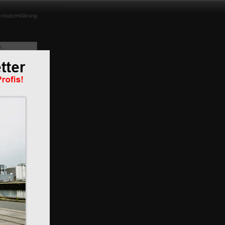
chutzerklärung
m
n
BR 119