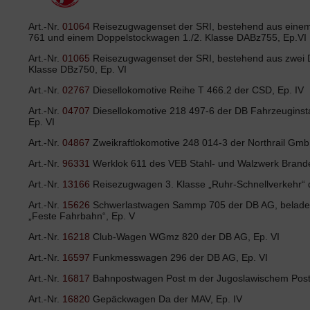
Art.-Nr.
01064
Reisezugwagenset der SRI, bestehend aus eine
761 und einem Doppelstockwagen 1./2. Klasse DABz755, Ep.VI
Art.-Nr.
01065
Reisezugwagenset der SRI, bestehend aus zwei 
Klasse DBz750, Ep. VI
Art.-Nr.
02767
Diesellokomotive Reihe T 466.2 der CSD, Ep. IV
Art.-Nr.
04707
Diesellokomotive 218 497-6 der DB Fahrzeuginst
Ep. VI
Art.-Nr.
04867
Zweikraftlokomotive 248 014-3 der Northrail Gmb
Art.-Nr.
96331
Werklok 611 des VEB Stahl- und Walzwerk Brande
Art.-Nr.
13166
Reisezugwagen 3. Klasse „Ruhr-Schnellverkehr“ 
Art.-Nr.
15626
Schwerlastwagen Sammp 705 der DB AG, beladen 
„Feste Fahrbahn“, Ep. V
Art.-Nr.
16218
Club-Wagen WGmz 820 der DB AG, Ep. VI
Art.-Nr.
16597
Funkmesswagen 296 der DB AG, Ep. VI
Art.-Nr.
16817
Bahnpostwagen Post m der Jugoslawischem Post,
Art.-Nr.
16820
Gepäckwagen Da der MAV, Ep. IV