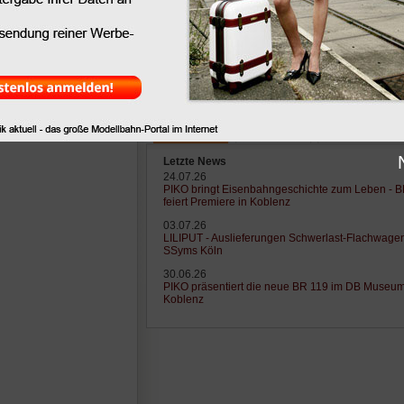
Letzte News
Letzte Tipps
Letzte Lexikonei
Letzte News
24.07.26
PIKO bringt Eisenbahngeschichte zum Leben - 
feiert Premiere in Koblenz
03.07.26
LILIPUT - Auslieferungen Schwerlast-Flachwage
SSyms Köln
30.06.26
PIKO präsentiert die neue BR 119 im DB Museu
Koblenz