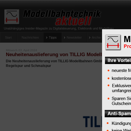
Start
Nachrichten
Tipps
Newsletter
Archiv Magazin
Anlag
umfrage-viessmann-multiprotokoll-lichtdecoder
Mittwoch 03. April 2024
Neuheitenauslieferung von TILLIG Modellbahnen Gmb
Die Neuheitenauslieferung von TILLIG Modellbahnen GmbH in den Nenngrö
Regelspur und Schmalspur