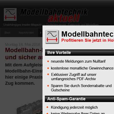
Start
Nachrichten
Tipps
Newsletter
Archiv Magazin
Anlag
umfrage-viessmann-multiprotokoll-lichtdecoder
Montag 14. Mai 2018
Modellbahn-Lokomotiven und -Wagg
und sicher aufgleisen
Mit dem Aufgleisen der Schienenfahrzeuge tun si
Modellbahn-Einsteiger manchmal schwer. Doch wi
hier einige Praxistricks, mit denen Sie einfach un
Zug kommen.
Das
Aufgleisen
(auch:
Eingleisen)
,