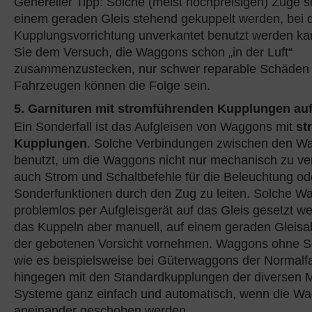
Genereller Tipp: Solche (meist hochpreisigen) Züge so
einem geraden Gleis stehend gekuppelt werden, bei 
Kupplungsvorrichtung unverkantet benutzt werden ka
Sie dem Versuch, die Waggons schon „in der Luft“
zusammenzustecken, nur schwer reparable Schäden
Fahrzeugen können die Folge sein.
5. Garnituren mit stromführenden Kupplungen auf
Ein Sonderfall ist das Aufgleisen von Waggons mit
st
Kupplungen
. Solche Verbindungen zwischen den W
benutzt, um die Waggons nicht nur mechanisch zu ve
auch Strom und Schaltbefehle für die Beleuchtung od
Sonderfunktionen durch den Zug zu leiten. Solche 
problemlos per Aufgleisgerät auf das Gleis gesetzt we
das Kuppeln aber manuell, auf einem geraden Gleisab
der gebotenen Vorsicht vornehmen. Waggons ohne S
wie es beispielsweise bei Güterwaggons der Normalfal
hingegen mit den Standardkupplungen der diversen 
Systeme ganz einfach und automatisch, wenn die Wa
aneinander geschoben werden