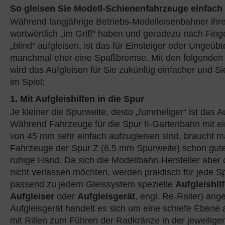
So gleisen Sie Modell-Schienenfahrzeuge einfach 
Während langjährige Betriebs-Modelleisenbahner ihr
wortwörtlich „im Griff“ haben und geradezu nach Fing
„blind“ aufgleisen, ist das für Einsteiger oder Ungeübt
manchmal eher eine Spaßbremse. Mit den folgenden 
wird das Aufgleisen für Sie zukünftig einfacher und S
im Spiel:
1. Mit Aufgleishilfen in die Spur
Je kleiner die Spurweite, desto „fummeliger“ ist das A
Während Fahrzeuge für die Spur II-Gartenbahn mit ei
von 45 mm sehr einfach aufzugleisen sind, braucht ma
Fahrzeuge der Spur Z (6,5 mm Spurweite) schon gut
ruhige Hand. Da sich die Modellbahn-Hersteller aber 
nicht verlassen möchten, werden praktisch für jede S
passend zu jedem Gleissystem spezielle
Aufgleishil
Aufgleiser
oder
Aufgleisgerät
, engl. Re-Railer) ang
Aufgleisgerät handelt es sich um eine schiefe Ebene 
mit Rillen zum Führen der Radkränze in der jeweilige