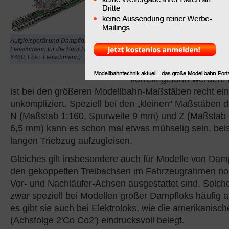
also das Aufsetzen eine
Schienenfahrzeugs auf 
kann bei manchen Fahr
Aufgleisgerät und Dampflok von
fummelig sein. Dabei mu
Fleischmann für die Spur H0 (Art.-Nr.
Radsatz exakt so auf di
6480, Foto: Fleischmann)
werden, dass die beide
korrekt geführt werden.
ist bei den größeren Modellbahn-Maßstäben recht ei
unkompliziert. Speziell bei den „kleinen“ Maßstäben
N (Maßstab 1:160, Spurweite 9 mm) und Z (Maßstab 
6,5 mm) kann es schon mal etwas mühselig sein, bei
langen Triebzug aufzugleisen.
Gleiches gilt insbesondere auch für Modelle von Dam
den gekoppelten Treibachsen im Fahrzeugrahmen noc
Vor- und Nachläufer-Achsen ausgestattet sind. Solch
zwar speziell bei Modellen großer Dampfloks häufig a
es gibt sie auch bei Elektroloks, wie die amerikanisc
(Achsfolge 2'Co Co2') eindrucksvoll belegt.