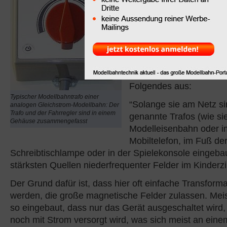
die Verbraucherzentrale
Westfalen einen Ratgeb
elektrische und magneti
veröffentlicht.
Zum Thema “Transformat
Broschüre der Verbrauc
Folgendes aus:
Typischer Modellbahntrafo einer
“Solange sie am Netz si
analogen Gleichstrom-Modellbahn: Der
Trafo und der Fahrregler sind in einem
genannte Trafos (wie sie
Gehäuse zusammengefasst
Modelleisenbahn oder i
Mobiltelefon, im Fuß de
Schreibtischlampe oder in der Spielekonsole eingebau
stärksten Quellen niederfrequenter Felder im Kinderz
Der Grund dafür ist, dass hier oft einfache Transform
werden, die große magnetische Felder zulassen. Meist
so eingebaut, dass nur das Gerät ausgeschaltet wird,
noch mit Strom versorgt wird, was sich meist an eine