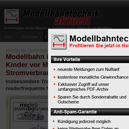
Start
Nachrichten
Tipps
Newsletter
Archiv Magazin
Anlag
umfrage-viessmann-multiprotokoll-lichtdecoder
Montag 08. Dezember 2008
Modellbahn im Kinderzimmer: Schütz
Kinder vor Magnetfeldern und senken
Stromverbrauch
Insbesondere Trafos und Ladegeräte verursachen
niederfrequente Magnetfelder
Unter dem Titel
“Uns geht’s gut
- Umwelt- und
Gesundheitsschutz im K