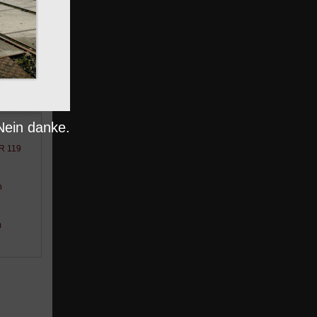
nträge
Nein danke.
BR 119
n
m