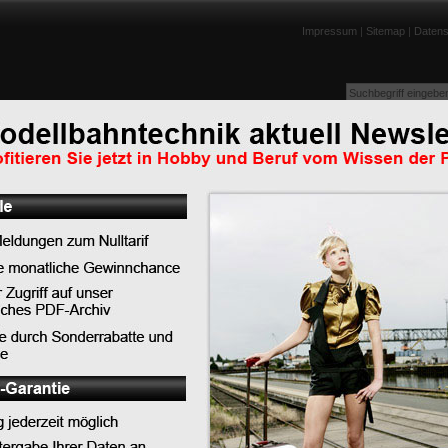
Impressum
|
Sitemap
|
Datens
enportraits
Lexikon
Tests
Links
Downloads
Humor
Top-News
Top-Tipps
Top-Lexikoneinträge
Top-News
PIKO präsentiert die neue BR 119 im DB Museu
Koblenz
LILIPUT - Auslieferungen Schwerlast-Flachwage
SSyms Köln
PIKO bringt Eisenbahngeschichte zum Leben - 
feiert Premiere in Koblenz
ellbahner-Jargon, sondern
 selbst verwendet, zum
g
ist eine der
n in Hamburg, inzwischen
e Modellbahnanlage im