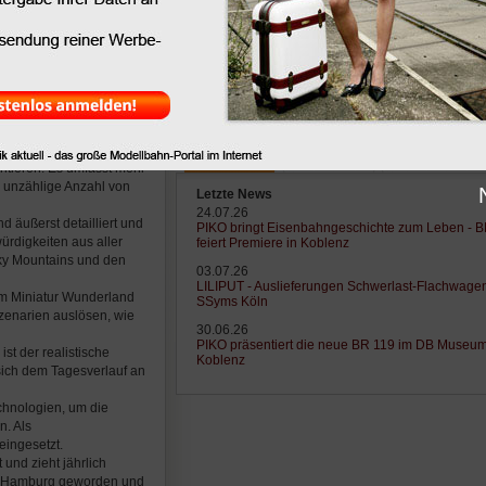
te Miniaturmuseum der
n über das Miniatur
stadt Hamburg und
eht aus verschiedenen
Letzte News
Letzte Tipps
Letzte Lexikonei
tieren. Es umfasst mehr
e unzählige Anzahl von
Letzte News
24.07.26
d äußerst detailliert und
PIKO bringt Eisenbahngeschichte zum Leben - 
ürdigkeiten aus aller
feiert Premiere in Koblenz
cky Mountains und den
03.07.26
LILIPUT - Auslieferungen Schwerlast-Flachwage
im Miniatur Wunderland
SSyms Köln
zenarien auslösen, wie
30.06.26
PIKO präsentiert die neue BR 119 im DB Museu
st der realistische
Koblenz
sich dem Tagesverlauf an
chnologien, um die
n. Als
eingesetzt.
und zieht jährlich
 in Hamburg geworden und