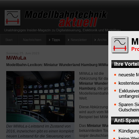
Start
Nachrichten
Tipps
Newsletter
Archiv Magazin
Anlag
umfrage-viessmann-multiprotokoll-lichtdecoder
Sonntag 25. Juni 2023
MiWuLa
Modellbahn-Lexikon: Miniatur Wunderland Hamburg MiWuLa
MiWuLa ist die
Abkürzung für das
Miniatur Wunderland
Hamburg
, die größte
Modelleisenbahn der
Welt.
Diese Abkürzung ist nicht nur Mod
wird auch vom Miniatur-Wunderland
Beispiel bei MiWuLa TV.
Das
Miniatur Wunderland Hambur
Der MiWuLa-Leitstand im Zustand von
bekanntesten Touristenattraktione
2016, inzwischen gibt es einen komplett
sogar deutschlandweit. Es ist ein
neuen Leitstand für die Steuerung von