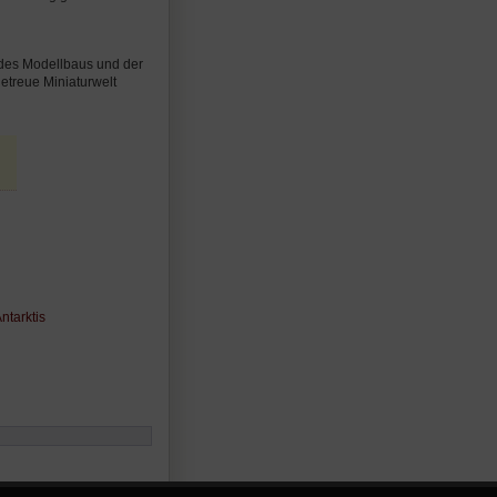
 des Modellbaus und der
getreue Miniaturwelt
tarktis