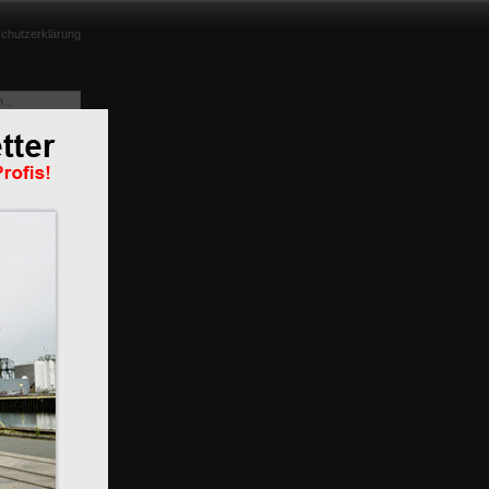
chutzerklärung
m
n
BR 119