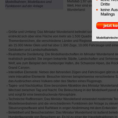
Maßstab 1:87 und gilt als das größ
Modellbahnen, Modellautos und
Welt. Hier sind einige Informatione
Funktionen auf der Anlage
Wunderland:
Größe und Umfang: Das Miniatur Wunderland befindet sich in der Speicher
erstreckt sich über eine Fläche von mehr als 1.500 Quadratmetern und best
Themenbereichen, die verschiedene Länder und Regionen der Welt repräsen
als 15.000 Meter Gleis und hat über 1.300 Züge, 10.000 Fahrzeuge und ein
Gebäuden und Landschaftsdetails.
Realistische Darstellung: Die Modelllandschaften im Miniatur Wunderland sin
realistisch gestaltet. Sie zeigen bekannte Städte, Landschaften und Sehensw
Welt, wie zum Beispiel den Hamburger Hafen, die Schweizer Alpen, die Ro
Grand Canyon.
Interaktive Elemente: Neben den fahrenden Zügen und Fahrzeugen gibt es 
viele interaktive Elemente. Besucher können beispielsweise verschiedene S
das Ausbrüchen eines Vulkans oder das Starten eines Flugzeugs.
Tages- und Nachtzyklus: Eine besondere Attraktion des Miniatur Wunderland i
Wechsel zwischen Tag und Nacht. Die Beleuchtung in der Modellwelt passt 
und sorgt für eine beeindruckende Atmosphäre.
Technische Raffinessen: Das Miniatur Wunderland verwendet modernste Te
Modelleisenbahnen und die verschiedenen Funktionen der Anlage zu steuer
Steuerungssoftware wird RailWare in enger Abstimmung mit dem Entwickler 
Beliebtheit und Besucherzahlen: Das Miniatur Wunderland ist äußerst beliebt 
Hunderttausende von Besuchern an. Es ist zu einer der Hauptattraktionen