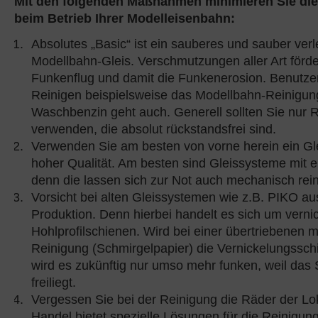
Mit den folgenden Maßnahmen minimieren Sie die
beim Betrieb Ihrer Modelleisenbahn:
Absolutes „Basic“ ist ein sauberes und sauber verl
Modellbahn-Gleis. Verschmutzungen aller Art förd
Funkenflug und damit die Funkenerosion. Benutz
Reinigen beispielsweise das Modellbahn-Reinigun
Waschbenzin geht auch. Generell sollten Sie nur R
verwenden, die absolut rückstandsfrei sind.
Verwenden Sie am besten von vorne herein ein Gle
hoher Qualität. Am besten sind Gleissysteme mit ei
denn die lassen sich zur Not auch mechanisch rein
Vorsicht bei alten Gleissystemen wie z.B. PIKO au
Produktion. Denn hierbei handelt es sich um vernic
Hohlprofilschienen. Wird bei einer übertriebenen
Reinigung (Schmirgelpapier) die Vernickelungsschi
wird es zukünftig nur umso mehr funken, weil das
freiliegt.
Vergessen Sie bei der Reinigung die Räder der Lok
Handel bietet spezielle Lösungen für die Reinigun