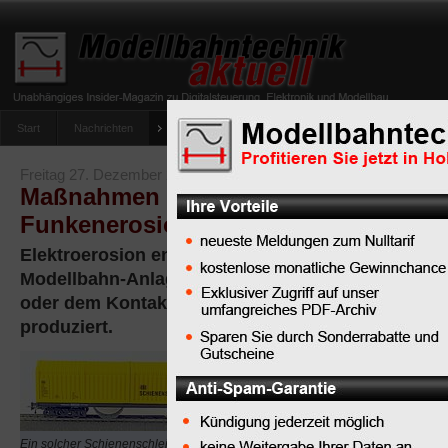
Start
Nachrichten
Tipps
Newsletter
Archiv Magazin
Anlag
umfrage-viessmann-multiprotokoll-lichtdecoder
Freitag 27. Dezember 2024
Maßnahmen gegen Elektroerosion u
Funkenerosion
Elektroerosion entsteht dadurch, dass das Rollmat
Modellbahn-Anlage beim Kontakt zwischen Schie
oder dem Kontakt zwischen Mittelleiter und Schle
produziert.
Die
Ein solcher Schienenschleifwagen sorgt