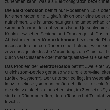
zunehmen kann, was als Elektromigration bezeichnet 
Die
Elektroerosion
betrifft nur Modellbahn-Loks ode
für einen Motor, eine Digitalfunktion oder eine Beleu
aufnehmen. Sie ist umso häufiger und umso schädliche
Stromaufnahme des Fahrzeugs ist und je schlechter
Kontakt zwischen Schiene und Fahrzeuge ist. Das im
Abrissfunken oder
Kontaktabbrand
bezeichnete Phän
insbesondere an den Rädern einer Lok auf, wenn sie
zuverlässige elektrische Verbindung zum Gleis hat, b
durch verschlissene oder minderqualitative Gleiselem
Das Problem der
Elektroerosion
betrifft Zweileiter-
Gleichstrom-Betrieb genauso wie Dreileiter/Mittelleit
(„Märklin-System“). Der Unterschied liegt im Wesentli
im Mittelleiter-System hauptsächlich die Mittelschleifer
die relativ einfach zu tauschen sind, im Zweileiter-S
sind die Räder betroffen, deren Tausch bei Triebfahrz
trivial ist.