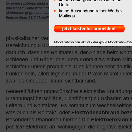
Elektroerosion
, auch
F
für einen sauberen elektrischen Kontakt
und ist damit eine wirkungsvolle
genannt (von lateinisch
Maßnahme gegen unerwünschtes
abtragen), ist beim Betr
Funken (Foto: LUX Modellbau)
elektrischen Modelleise
unerwünschter
physikalischer Verschleisseffekt. Die Elektroerosion (
Bezeichnung EDM =
E
lectrical
D
ischarge
M
achining) 
dadurch, dass das Rollmaterial der Anlage beim Kont
Schienen und Räder oder dem Kontakt zwischen Mitte
Schleifer Funken produziert. Dies können sehr deutlic
Funken sein, allerdings sind in der Praxis Mikrofunken
zwar da sind, aber kaum sichtbar sind.
Generell führen ungewünschte elektrische Entladunge
Spannungsüberschläge, Lichtbögen) zu Schäden an e
Leitern und Kontakten. Es kommt zum wechselseitigen
was auch als Kontakt- oder
Elektrodenabbrand
beze
Besonderes Phänomen hierbei: Die
Elektroerosion
t
positive Elektrode ab, wohingegen die negative Elekt