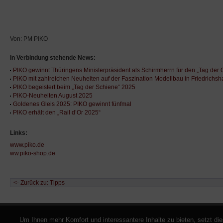
Von: PM PIKO
In Verbindung stehende News:
PIKO gewinnt Thüringens Ministerpräsident als Schirmherrn für den „Tag der 
PIKO mit zahlreichen Neuheiten auf der Faszination Modellbau in Friedrichsh
PIKO begeistert beim „Tag der Schiene“ 2025
PIKO-Neuheiten August 2025
Goldenes Gleis 2025: PIKO gewinnt fünfmal
PIKO erhält den „Rail d’Or 2025“
Links:
www.piko.de
ww.piko-shop.de
<- Zurück zu: Tipps
Um Ihnen mehr Komfort und interessantere Inhalte zu bieten, setzt di