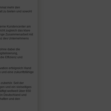
einmal mehr den
alt zu bieten und sowohl
oderne Kundencenter am
icht zugleich das klare
enge Zusammenarbeit mit
enz des Unternehmens
 ohne dabei die
gitalisierung,
die Effizienz und
ovation erfolgreich Hand
 und eine zukunftsfähige
-zubehör. Seit der
en und ein vielseitiges
tigt weltweit über 650
e in Deutschland und
chaften und den