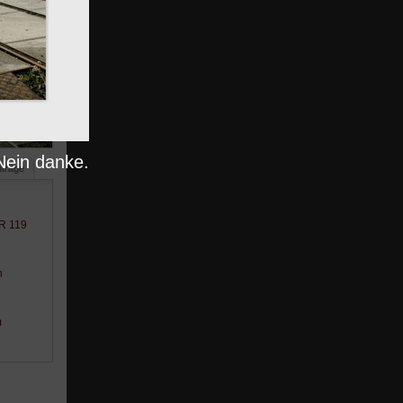
Nein danke.
nträge
BR 119
n
m