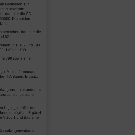
 an Neuheiten. Ein
kommen bewährte
er, darunter die ČD-
 65000. Die beiden
lin.
 bereichert, darunter die
nd 62.
reihen 151, 187 und 193
03, 110 und 139.
ihe 798 sowie eine
uge. Mit der formneuen
e-III-Anlagen. Ergänzt
elwagens, unter anderem
r abwechslungsreiche
n Highlights zählt der
hnen ermöglicht. Ergänzt
ie V 200.1 und Baureihe
Kesselwagenvarianten,