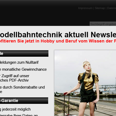
Impressum
|
Sitemap
|
Datens
enportraits
Lexikon
Tests
Links
Downloads
Humor
m, Innovation
Top-News
Top-Tipps
Top-Lexikoneinträge
Top-News
d Nähe zum Kunden. Eine
Weltpremiere in Chemnitz: PIKO begeistert Gäst
ganz Deutschland mit neuer TT-Lok BR 91.3 DR
PIKO präsentiert die neue BR 119 im DB Museu
Koblenz
LILIPUT - Auslieferungen Schwerlast-Flachwage
SSyms Köln
PIKO bringt Eisenbahngeschichte zum Leben - 
die Geschäftsleitung der
feiert Premiere in Koblenz
nden Vertreterinnen und
ationalen Presse über die
enen Jahres sowie über
lanung für das