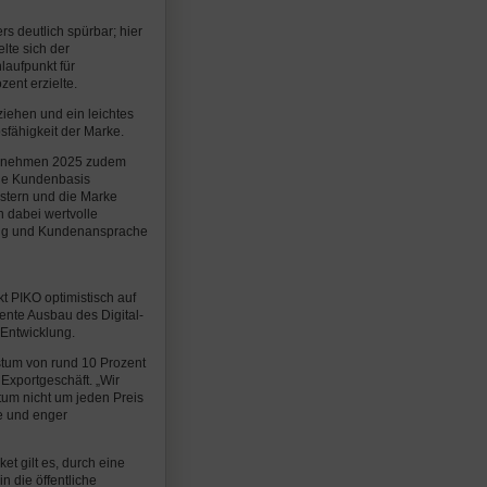
 deutlich spürbar; hier
lte sich der
laufpunkt für
ent erzielte.
iehen und ein leichtes
sfähigkeit der Marke.
ternehmen 2025 zudem
 die Kundenbasis
istern und die Marke
n dabei wertvolle
tung und Kundenansprache
t PIKO optimistisch auf
nte Ausbau des Digital-
 Entwicklung.
tum von rund 10 Prozent
Exportgeschäft. „Wir
tum nicht um jeden Preis
ke und enger
 gilt es, durch eine
n die öffentliche