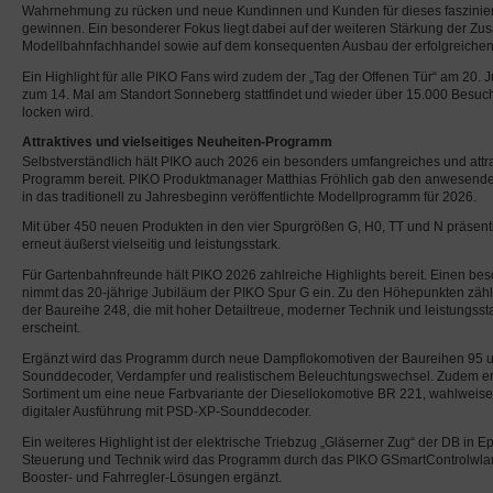
Wahrnehmung zu rücken und neue Kundinnen und Kunden für dieses faszini
gewinnen. Ein besonderer Fokus liegt dabei auf der weiteren Stärkung der Z
Modellbahnfachhandel sowie auf dem konsequenten Ausbau der erfolgreichen
Ein Highlight für alle PIKO Fans wird zudem der „Tag der Offenen Tür“ am 20. J
zum 14. Mal am Standort Sonneberg stattfindet und wieder über 15.000 Besu
locken wird.
Attraktives und vielseitiges Neuheiten-Programm
Selbstverständlich hält PIKO auch 2026 ein besonders umfangreiches und attr
Programm bereit. PIKO Produktmanager Matthias Fröhlich gab den anwesende
in das traditionell zu Jahresbeginn veröffentlichte Modellprogramm für 2026.
Mit über 450 neuen Produkten in den vier Spurgrößen G, H0, TT und N präsent
erneut äußerst vielseitig und leistungsstark.
Für Gartenbahnfreunde hält PIKO 2026 zahlreiche Highlights bereit. Einen be
nimmt das 20-jährige Jubiläum der PIKO Spur G ein. Zu den Höhepunkten zählt
der Baureihe 248, die mit hoher Detailtreue, moderner Technik und leistungsst
erscheint.
Ergänzt wird das Programm durch neue Dampflokomotiven der Baureihen 95 u
Sounddecoder, Verdampfer und realistischem Beleuchtungswechsel. Zudem er
Sortiment um eine neue Farbvariante der Diesellokomotive BR 221, wahlweise
digitaler Ausführung mit PSD-XP-Sounddecoder.
Ein weiteres Highlight ist der elektrische Triebzug „Gläserner Zug“ der DB in Ep
Steuerung und Technik wird das Programm durch das PIKO GSmartControlwl
Booster- und Fahrregler-Lösungen ergänzt.