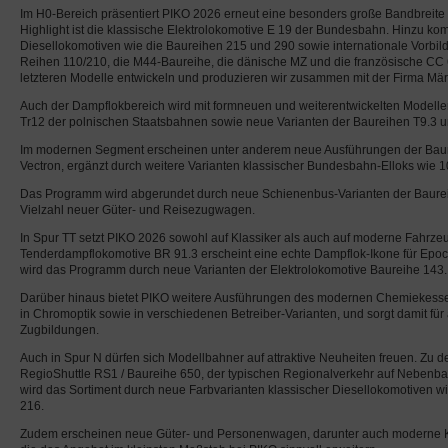
Im H0-Bereich präsentiert PIKO 2026 erneut eine besonders große Bandbreite
Highlight ist die klassische Elektrolokomotive E 19 der Bundesbahn. Hinzu 
Diesellokomotiven wie die Baureihen 215 und 290 sowie internationale Vorbild
Reihen 110/210, die M44-Baureihe, die dänische MZ und die französische CC
letzteren Modelle entwickeln und produzieren wir zusammen mit der Firma Märk
Auch der Dampflokbereich wird mit formneuen und weiterentwickelten Modellen
Tr12 der polnischen Staatsbahnen sowie neue Varianten der Baureihen T9.3 u
Im modernen Segment erscheinen unter anderem neue Ausführungen der Bau
Vectron, ergänzt durch weitere Varianten klassischer Bundesbahn-Elloks wie 1
Das Programm wird abgerundet durch neue Schienenbus-Varianten der Baure
Vielzahl neuer Güter- und Reisezugwagen.
In Spur TT setzt PIKO 2026 sowohl auf Klassiker als auch auf moderne Fahrze
Tenderdampflokomotive BR 91.3 erscheint eine echte Dampflok-Ikone für Epoch
wird das Programm durch neue Varianten der Elektrolokomotive Baureihe 143.
Darüber hinaus bietet PIKO weitere Ausführungen des modernen Chemiekess
in Chromoptik sowie in verschiedenen Betreiber-Varianten, und sorgt damit fü
Zugbildungen.
Auch in Spur N dürfen sich Modellbahner auf attraktive Neuheiten freuen. Zu de
RegioShuttle RS1 / Baureihe 650, der typischen Regionalverkehr auf Nebenba
wird das Sortiment durch neue Farbvarianten klassischer Diesellokomotiven w
216.
Zudem erscheinen neue Güter- und Personenwagen, darunter auch moderne 