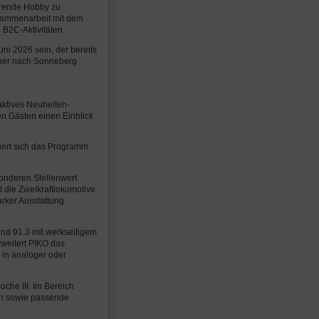
erende Hobby zu
usammenarbeit mit dem
 B2C-Aktivitäten.
uni 2026 sein, der bereits
cher nach Sonneberg
aktives Neuheiten-
n Gästen einen Einblick
iert sich das Programm
sonderen Stellenwert
 die Zweikraftlokomotive
arker Ausstattung
nd 91.3 mit werkseitigem
weitert PIKO das
 in analoger oder
oche III. Im Bereich
an sowie passende