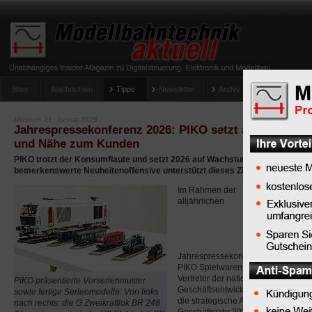
Start
Nachrichten
Tipps
Newsletter
Archiv Magazin
Anlag
umfrage-viessmann-multiprotokoll-lichtdecoder
Mittwoch 21. Januar 2026
Jahrespressekonferenz 2026: PIKO setzt auf Wachstu
und Nähe zum Kunden
PIKO trotzt der Konsumflaute und setzt 2026 auf Wachstum, Innovation un
bemerkenswerte Neuheitenoffensive unterstützt dieses Ziel.
Im Rahmen der
alljährlichen
Jahrespressekonferenz informierte 
PIKO Spielwaren GmbH die anwese
Vertreter der nationalen und intern
PIKO präsentierte Vorserienmuster
Geschäftsentwicklung des vergang
sowie fertige Serienmodelle: Von links
die strategische Ausrichtung und P
nach rechts: die G Zweikraftlok BR 248