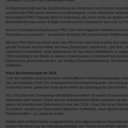
Landwehr, CEO der PIKO Spielwaren GmbH.
Im Inlandsgeschäft war die Zurückhaltung der Kundinnen und Kunden besonders
verzeichnete PIKO einen höheren Umsatzrückgang. Umso erfreulicher entwicke
firmeneigene PIKO Flagship Store in Sonneberg, der seine Rolle als stabiler An
Modellbahnfreunde weiter festigen konnte und ein Umsatzplus von rund 12 Proz
Auch im Exportgeschäft gelang es PIKO, sich dem negativen Markttrend zu entz
Wachstum zu realisieren – ein weiterer Beleg für die internationale Wettbewerb
Mit dem PIKO Weihnachtsset sowie den PIKO kids Start-Sets brachte das Un
gezielt Produkte auf den Markt, die neue Zielgruppen ansprechen. Ziel ist es,
nachhaltig zu erweitern, neue Interessierte für das Hobby Modellbahn zu bege
PIKO langfristig in der Breite zu stärken. Insbesondere im Direktvertrieb konnte
Erkenntnisse gewonnen werden, die künftig in Produktentwicklung, Vermark
einfließen.
Klare Wachstumsziele für 2026
Trotz der weiterhin anspruchsvollen wirtschaftlichen Rahmenbedingungen blick
das Geschäftsjahr 2026. Ein umfangreiches Neuheitenprogramm, der konseque
Sortiments sowie zahlreiche neue Ideen bilden die Grundlage für eine positive
Für 2026 plant der Sonneberger Modellbahnhersteller mit einem Umsatzwachs
gegenüber dem Vorjahr. Dabei soll der Inlandsumsatz stärker wachsen als das 
gehen mit realistischem Optimismus in das Jahr 2026. Unser Ziel ist es, Wachs
zu erzielen, sondern auf Basis eines attraktiven Sortiments, einer starken Mar
Partnerschaften“, so Landwehr weiter.
Neben dem im Markt bisher ausgesprochen gut aufgenommenen Neuheitenpaket
weitere Intensivierung der Marketingaktivitäten das Thema Modellbahn stärker i