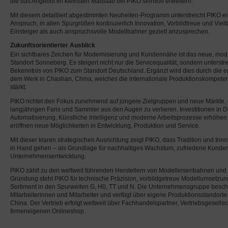
die das Angebot im kleinsten Maßstab bei PIKO sinnvoll erweitern.
Mit diesem detailliert abgestimmten Neuheiten-Programm unterstreicht PIKO 
Anspruch, in allen Spurgrößen kontinuierlich Innovation, Vorbildtreue und Vielf
Einsteiger als auch anspruchsvolle Modellbahner gezielt anzusprechen.
Zukunftsorientierter Ausblick
Ein sichtbares Zeichen für Modernisierung und Kundennähe ist das neue, m
Standort Sonneberg. Es steigert nicht nur die Servicequalität, sondern unterstre
Bekenntnis von PIKO zum Standort Deutschland. Ergänzt wird dies durch die 
dem Werk in Chashan, China, welches die internationale Produktionskompet
stärkt.
PIKO richtet den Fokus zunehmend auf jüngere Zielgruppen und neue Märkte,
langjährigen Fans und Sammler aus den Augen zu verlieren. Investitionen in Di
Automatisierung, Künstliche Intelligenz und moderne Arbeitsprozesse erhöhen 
eröffnen neue Möglichkeiten in Entwicklung, Produktion und Service.
Mit dieser klaren strategischen Ausrichtung zeigt PIKO, dass Tradition und Inn
in Hand gehen – als Grundlage für nachhaltiges Wachstum, zufriedene Kunden
Unternehmensentwicklung.
PIKO zählt zu den weltweit führenden Herstellern von Modelleisenbahnen und 
Gründung steht PIKO für technische Präzision, vorbildgetreue Modellumsetzung
Sortiment in den Spurweiten G, H0, TT und N. Die Unternehmensgruppe beschäf
Mitarbeiterinnen und Mitarbeiter und verfügt über eigene Produktionsstandort
China. Der Vertrieb erfolgt weltweit über Fachhandelspartner, Vertriebsgesells
firmeneigenen Onlineshop.