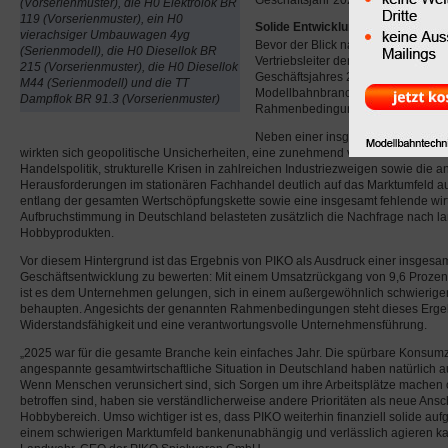
Geschäftsjahr 2026.
(Vorserienmuster), die H0 Elektrolok BR
119 (Vorserienmuster), ein H0
Solide Entwicklung in herausford
vierachsiger Umbauwagen 4yg
Bevor der Blick nach vorn gerichtet
(Serienmodell), die H0 Diesellok BR
Vertriebsleiter der PIKO Spielware
215 (Vorserienmuster), die H0 Diesellok
Geschäftsjahres 2025. Dieses war 
M44 (Serienmodell) und die TT
Modellbahnbranche von außergewö
Dampflok BR 91.3 (Vorserienmuster)
Rahmenbedingungen geprägt.
Neben einer insgesamt schwache
wirkten sich geopolitische Unsicherheiten, eine zunehmend volatile internation
Handelspolitik, strukturelle Krisen in zahlreichen Industriezweigen sowie die 
Herausforderungen im stationären Fachhandel deutlich auf das Marktumfeld a
entlang der gesamten Wertschöpfungskette sowie eine insgesamt fehlende wirt
Aufbruchstimmung in Deutschland belasteten zusätzlich die Nachfrage nach 
Hobbyprodukten.
Vor diesem Hintergrund ist das Ergebnis von PIKO als Ausdruck einer insgesam
Geschäftsentwicklung zu bewerten: Mit einem Umsatzrückgang von 9,6 Proze
ist es dem Unternehmen gelungen, sich in einem außergewöhnlich schwierige
behaupten. Angesichts der genannten Rahmenbedingungen steht dieses Ergeb
Widerstandsfähigkeit und eine verantwortungsvolle Unternehmensführung.
„2025 war für die gesamte Branche kein einfaches Jahr. Die spürbare Konsum
angespannte gesamtwirtschaftliche Situation in Deutschland haben natürlich a
Wenn Menschen verunsichert sind, sich Sorgen um ihre Arbeitsplätze machen 
betroffen sind, haben sie verständlicherweise andere Prioritäten als neue Ans
Hobbybereich. Umso wichtiger ist es, dass PIKO weiterhin finanziell solide aufge
einem schwierigen Marktumfeld bankenunabhängig und verlässlich agieren ka