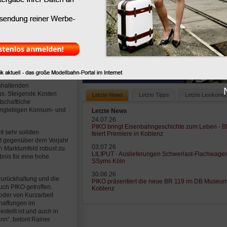
ernden Zeiten
 wurde, zog Jens Beyer,
n GmbH, eine Bilanz des
für die gesamte
hnlich schwierigen
n Konsumstimmung
ale Zoll- und
anhaltenden
us. Steigende Kosten
Letzte News
Letzte Tipps
Letzte Lexikonei
schaftliche
langlebigen Konsum- und
Letzte News
24.07.26
PIKO bringt Eisenbahngeschichte zum Leben - 
t sehr soliden
feiert Premiere in Koblenz
nt gegenüber dem Vorjahr
03.07.26
n Marktumfeld robust zu
LILIPUT - Auslieferungen Schwerlast-Flachwage
nis für eine hohe
SSyms Köln
30.06.26
zurückhaltung und die
PIKO präsentiert die neue BR 119 im DB Museu
uch PIKO getroffen.
Koblenz
oder von Kurzarbeit
chaffungen im
stellt ist und auch in
nn“, betont Rainer