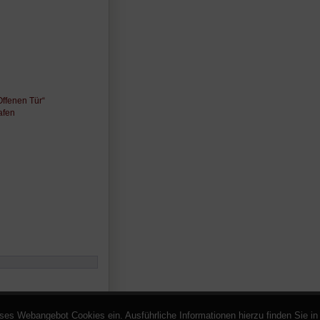
Offenen Tür“
afen
eses Webangebot Cookies ein. Ausführliche Informationen hierzu finden Sie i