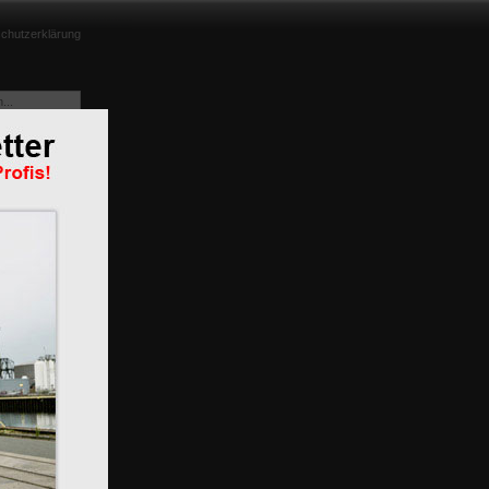
chutzerklärung
e aus
m
n
BR 119