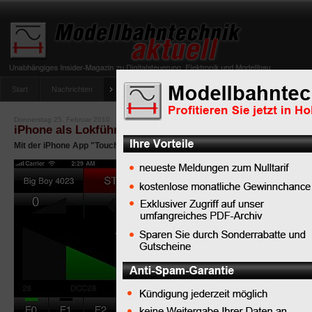
Start
Nachrichten
Tipps
Newsletter
Archiv Magazin
Anlag
umfrage-viessmann-multiprotokoll-lichtdecoder
Donnerstag 25. Februar 2010
iPhone als Lokführer – coole App steuert digitale Mo
Mit der iPhone App "TouchCab" steuern Sie Ihre Modelleisenbahn per Hand
Schon viele
Produkte
haben sich der
komfortablen
Steuerung der Modellb
angenommen. Doch die 
kabelgebundenen Fahrre
nun mit der Verbreitung 
Funknetzwerke (WLANs