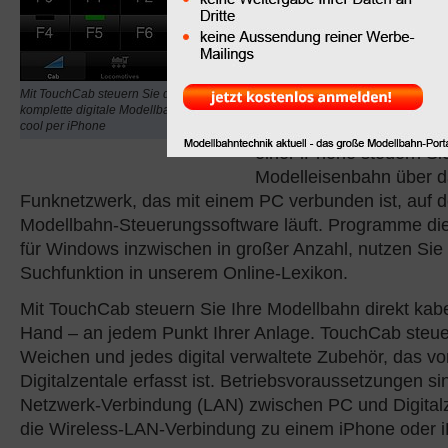
Ende zu. Wie die Model
der Zukunft aussieht, b
anschaulich das Progr
Es handelt sich dabei 
Mit TouchCab steuern Sie die
("App") zu dem Apple iP
komplette digitale Modellbahn ganz
cool per iPhone
auch auf dem iPod touc
einer iPhone steuern Si
Modelleisenbahn über
Funknetzwerk, das mit einem PC verbunden ist, auf 
Modellbahn-Steuerungssoftware läuft. Programme dies
für Windows inzwischen in großer Anzahl, nutzen Sie 
Suchfunktion in unserem Online-Lexikon.
Mit TouchCab steuern Sie Ihre Modellbahn direkt kabe
Hand – an jedem Punkt Ihrer Anlage. TouchCab steuer
Weichen und jedes digital verwaltete Zubehör, das vo
Digitalzentale erfasst ist. Betriebsvoraussetzungen si
Netzwerk-Verbindung (LAN) zwischen PC und Digitalz
die Wireless-LAN-Verbindung zu einem iPhone oder 