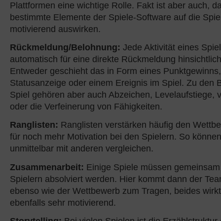
Plattformen eine wichtige Rolle. Fakt ist aber auch, d
bestimmte Elemente der Spiele-Software auf die Spie
motivierend auswirken.
Rückmeldung/Belohnung:
Jede Aktivität eines Spie
automatisch für eine direkte Rückmeldung hinsichtlich
Entweder geschieht das in Form eines Punktgewinns,
Statusanzeige oder einem Ereignis im Spiel. Zu den
Spiel gehören aber auch Abzeichen, Levelaufstiege, vi
oder die Verfeinerung von Fähigkeiten.
Ranglisten:
Ranglisten verstärken häufig den Wettb
für noch mehr Motivation bei den Spielern. So können
unmittelbar mit anderen vergleichen.
Zusammenarbeit:
Einige Spiele müssen gemeinsam
Spielern absolviert werden. Hier kommt dann der T
ebenso wie der Wettbewerb zum Tragen, beides wirkt
ebenfalls sehr motivierend.