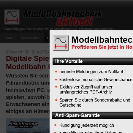
Start
Nachrichten
Tipps
Newsletter
Archiv Magazin
Anlag
umfrage-viessmann-multiprotokoll-lichtdecoder
Mittwoch 08. Mai 2024
Digitale Spiele: Von der Eisenbahn u
Modellbahn über FIFA bis zum Onlin
Wussten Sie schon, dass mit digitalen Spielen meh
Filmindustrie umgesetzt wird? Heutzutage löst di
heimischen PC, an der Konsole oder mit mobilen 
spielen, sowohl bei Kindern, Jugendlichen als au
Erwachsenen eine große Faszination aus. Hier du
einiges an Hintergrundwissen.
Eisenbahn,
Modellbahn