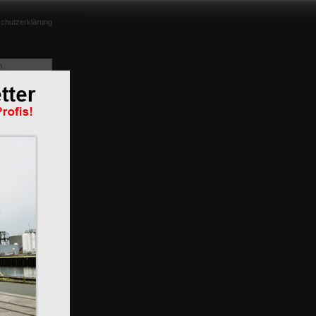
chutzerklärung
e aus
m
n
BR 119