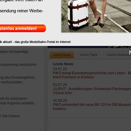
enn 3D-Drucker sind sehr
nden Möglichkeiten am
angeschaut. Die
-Optionen lassen sich
ker ganz oder teilweise
andere hochwertige
Letzte News
Letzte Tipps
Letzte Lexikonei
Letzte News
enspannung reduzieren
24.07.26
PIKO bringt Eisenbahngeschichte zum Leben - 
feiert Premiere in Koblenz
ung das Druckergebnis.
r nachzurüsten.
03.07.26
LILIPUT - Auslieferungen Schwerlast-Flachwage
SSyms Köln
d) für präziseres
30.06.26
ind-Ärgernis entsteht,
PIKO präsentiert die neue BR 119 im DB Museu
.
Koblenz
nn Sie höhere