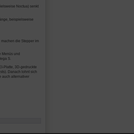
ielsweise Noctua) senkt
hänge, beispielsweise
d machen die Stepper im
che Menüs und
Mega S.
EI
‑
Platte, 3D
‑
gedruckte
sts). Danach lohnt sich
 auch alternativer