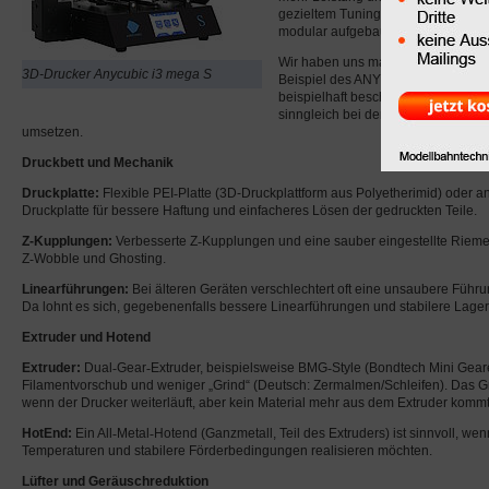
gezieltem Tuning viel erreichen, d
modular aufgebaut.
Wir haben uns mal die entspreche
3D-Drucker Anycubic i3 mega S
Beispiel des ANYCUBIC i3 Mega S 
beispielhaft beschriebenen Tuning
sinngleich bei den meisten 3D-Druc
umsetzen.
Druckbett und Mechanik
Druckplatte:
Flexible PEI
‑
Platte (3D-Druckplattform aus Polyetherimid) oder 
Druckplatte für bessere Haftung und einfacheres Lösen der gedruckten Teile.
Z-Kupplungen:
Verbesserte Z
‑
Kupplungen und eine sauber eingestellte Riem
Z
‑
Wobble und Ghosting.
Linearführungen:
Bei älteren Geräten verschlechtert oft eine unsaubere Führ
Da lohnt es sich, gegebenenfalls bessere Linearführungen und stabilere Lage
Extruder und Hotend
Extruder:
Dual
‑
Gear
‑
Extruder, beispielsweise BMG
‑
Style (Bondtech Mini Geare
Filamentvorschub und weniger „Grind“ (Deutsch: Zermalmen/Schleifen). Das Gr
wenn der Drucker weiterläuft, aber kein Material mehr aus dem Extruder kommt
HotEnd:
Ein All
‑
Metal
‑
Hotend (Ganzmetall, Teil des Extruders) ist sinnvoll, we
Temperaturen und stabilere Förderbedingungen realisieren möchten.
Lüfter und Geräuschreduktion