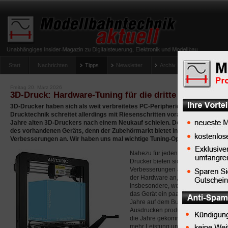
Start
Nachrichten
Tipps
Newsletter
Archiv Magazin
Anlag
umfrage-viessmann-multiprotokoll-lichtdecoder
Freitag 20. März 2026
3D-Druck: Hardware-Tuning für die dritte Dimension
3D-Drucker haben sich als weit verbreitetes PC-Peripheriegerät etabliert. 
Drucktechnik schreitet allerdings mit Riesenschritten voran, sodass oft s
Jahre alten 3D-Druckers nach einem Neukauf schielen. Doch viel günstiger 
des vorhandenen Geräts, denn der Zubehörmarkt bietet inzwischen eine 
Verbesserungen an. Wir haben uns mal wichtige Tuning-Optionen genauer 
Nahezu für jeden 3D-
Drucker bieten sich
Verbesserungen an
der Hardware an,
insbesondere, wenn
das Gerät ein paar
Jahre auf dem Buckel hat oder sch
Ausdrucken produziert wurde. Ist e
die Jahre gekommen oder es beste
mehr Leistung und besseren Ergebn