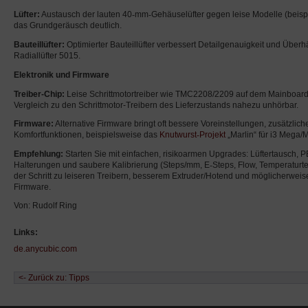
Lüfter:
Austausch der lauten 40
‑
mm
‑
Gehäuselüfter gegen leise Modelle (beisp
das Grundgeräusch deutlich.
Bauteillüfter:
Optimierter Bauteillüfter verbessert Detailgenauigkeit und Über
Radiallüfter 5015.
Elektronik und Firmware
Treiber-Chip:
Leise Schrittmotortreiber wie TMC2208/2209 auf dem Mainboar
Vergleich zu den Schrittmotor-Treibern des Lieferzustands nahezu unhörbar.
Firmware:
Alternative Firmware bringt oft bessere Voreinstellungen, zusätzli
Komfortfunktionen, beispielsweise das
Knutwurst
‑
Projekt
„Marlin“ für i3 Mega/
Empfehlung:
Starten Sie mit einfachen, risikoarmen Upgrades: Lüftertausch, P
Halterungen und saubere Kalibrierung (Steps/mm, E
‑
Steps, Flow, Temperaturte
der Schritt zu leiseren Treibern, besserem Extruder/Hotend und möglicherweise
Firmware.
Von: Rudolf Ring
Links:
de.anycubic.com
<- Zurück zu: Tipps