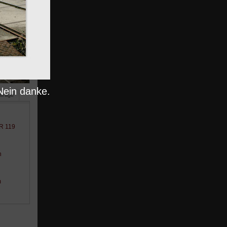
Nein danke.
nträge
BR 119
n
m