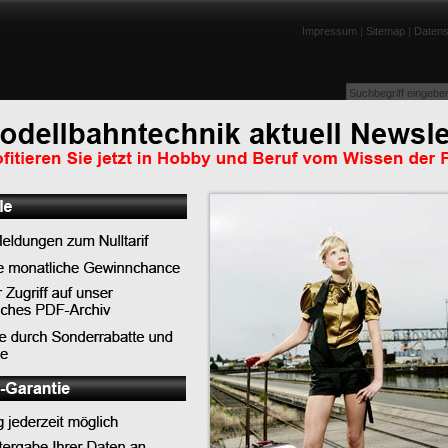
Impressum
|
Sitemap
|
Datens
enportraits
Lexikon
Tests
Links
Downloads
Humor
Top-News
Top-Tipps
Top-Lexikoneinträge
Die Entwicklung der 3D-
Top-News
chon Anwender eines 2
Weltpremiere in Chemnitz: PIKO begeistert Gäst
ist das gezielte Tuning
ganz Deutschland mit neuer TT-Lok BR 91.3 DR
immense Auswahl an
angeschaut.
PIKO präsentiert die neue BR 119 im DB Museu
Koblenz
LILIPUT - Auslieferungen Schwerlast-Flachwage
SSyms Köln
PIKO bringt Eisenbahngeschichte zum Leben - 
feiert Premiere in Koblenz
on eine hohe Zahl von
in 3D-Drucker etwas in
ht der Wunsch nach
issen, können Sie mit