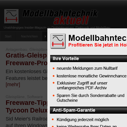
Start
Nachrichten
Tipps
Newsletter
Archiv Magazin
Anlag
umfrage-viessmann-multiprotokoll-lichtdecoder
Anlagenbau, Gleispläne, Software
Gratis-Gleisplanung für die Modellbah
Freeware-Programm Trackplanner
Ein kostenloses Gleisplanungs-Programm mit profess
Features leistet beste Dienste bei Ihrer Modellbahn-
[mehr]
Gleispläne, Software
Freeware-Tipp: Gratis-Game - Sid Meier
Tycoon Deluxe jetzt kostenlos zum Do
Sid Meier's Railroad-Tycoon zaubert kostenlos echt
auf Ihren Windows-PC