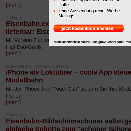
[mehr]
Software
Eisenbahn.exe Professional Version 7 j
lieferbar: Eisenbahnsimulation mit geni
Mit Version 7 unterstützt Eisenbahn.exe Professional
HighEnd-Grafik
[mehr]
Digitalbetrieb, Netzwerk, Software
iPhone als Lokführer – coole App steuer
Modellbahn
Mit der iPhone App "TouchCab" steuern Sie Ihre Mod
Handy
[mehr]
Software
Eisenbahn-Bildschirmschoner selbstg
einfache Schritte zum "schöner Schon