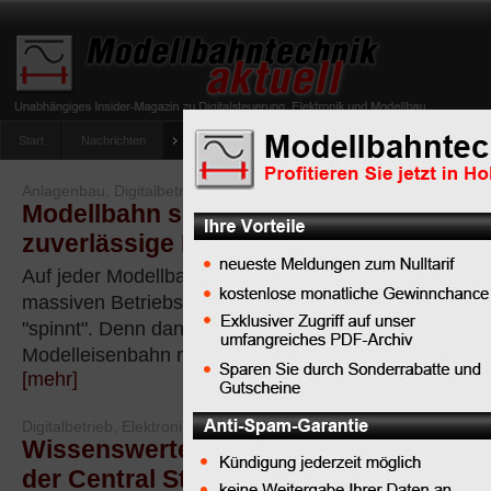
Start
Nachrichten
Tipps
Newsletter
Archiv Magazin
Anlag
umfrage-viessmann-multiprotokoll-lichtdecoder
Anlagenbau, Digitalbetrieb, Elektronik, Netzwerk, Werkstatttipps
Modellbahn spinnt? Diese Tipps sicher
zuverlässige Rückmeldung auf Ihrer A
Auf jeder Modellbahn-Anlage ist es mindestens ärgerli
massiven Betriebsstörungen verbunden, wenn die R
"spinnt". Denn dann kann auch die beste Digitalzentra
Modelleisenbahn nicht zuverlässig...
[mehr]
Digitalbetrieb, Elektronik, Netzwerk, Software
Wissenswertes zur Märklin Central Sta
der Central Station 3 plus