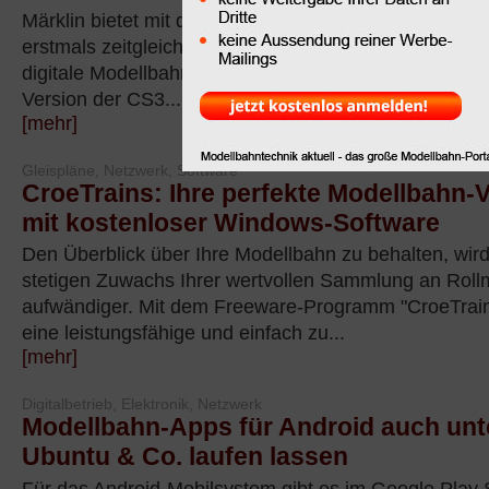
Märklin bietet mit der Central Station 3 und der Centra
erstmals zeitgleich zwei Varianten der digitalen Steuer
digitale Modellbahnsteuerung vor. In diesem Tipp erf
Version der CS3...
[mehr]
Gleispläne, Netzwerk, Software
CroeTrains: Ihre perfekte Modellbahn-
mit kostenloser Windows-Software
Den Überblick über Ihre Modellbahn zu behalten, wir
stetigen Zuwachs Ihrer wertvollen Sammlung an Roll
aufwändiger. Mit dem Freeware-Programm "CroeTrain
eine leistungsfähige und einfach zu...
[mehr]
Digitalbetrieb, Elektronik, Netzwerk
Modellbahn-Apps für Android auch unt
Ubuntu & Co. laufen lassen