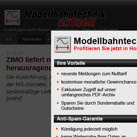
Start
Nachrichten
Tipps
Newsletter
Archiv Magazin
Anlag
umfrage-viessmann-multiprotokoll-lichtdecoder
12.05.19
ZIMO liefert neue 16-Bit-HiFi-Sounddec
herausragenden Eigenschaften
Die Auslieferung, zunächst im Februar 2019 als Fach
der MS-Decoder, Typen MS450 und MS450P22 hat b
serienmäßige Lieferung ist ab April 2019 geplant.
[mehr]