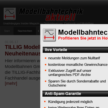
Start
Nachrichten
Tipps
Newsletter
Archiv Magazin
Anlag
umfrage-viessmann-multiprotokoll-lichtdecoder
01.05.17
TILLIG Modellbahnen: Die aktuelle
Neuheitenauslieferung TT/H0
Hier informieren wir Sie über die Neuheitenausliefer
Modellbahnen GmbH in den Nenngrößen TT und H0, d
die TILLIG-Fachhändler ausgeliefert wurden bzw. der
Fachhandel ausgeliefert werden
[mehr]