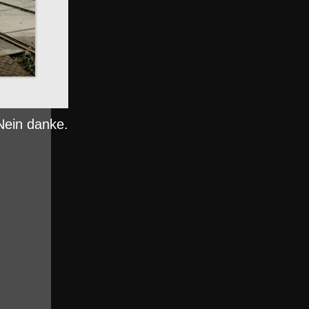
Nein danke.