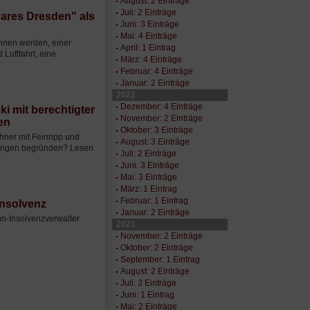
August: 2 Einträge
Juli: 2 Einträge
ares Dresden" als
Juni: 3 Einträge
Mai: 4 Einträge
nnen werden, einer
April: 1 Eintrag
Luftfahrt, eine
März: 4 Einträge
Februar: 4 Einträge
Januar: 2 Einträge
2022
Dezember: 4 Einträge
i mit berechtigter
November: 2 Einträge
en
Oktober: 3 Einträge
ahner mit Feinripp und
August: 3 Einträge
itungen begründen? Lesen
Juli: 2 Einträge
Juni: 3 Einträge
Mai: 3 Einträge
März: 1 Eintrag
Februar: 1 Eintrag
Insolvenz
Januar: 2 Einträge
in-Insolvenzverwalter
2021
November: 2 Einträge
Oktober: 2 Einträge
September: 1 Eintrag
August: 2 Einträge
Juli: 3 Einträge
Juni: 1 Eintrag
Mai: 2 Einträge