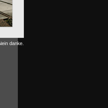
Nein danke.