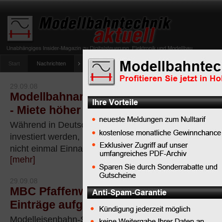
Start
Nachrichten
Tipps
Newsletter
Archiv Magazin
Anlag
umfrage-viessmann-multiprotokoll-lichtdecoder
29.09.08
Modellbahnanlage Interlaken droht das 
- Miete höher als Einnahmen
Während in Deutschland Millionen in neue Modellba
investiert werden, hat die bekannte und beliebte Anlag
nicht einmal Einnahmen genug für die Miete!
[mehr]
29.09.08
MBC Pfaffenwinkel e.V. in Modellbahn-
Einträge aufgenommen
Modelleisenbahn-Site des Monats Mai 2004, H0-Anlag