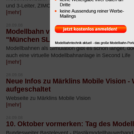
und 3-Leiter, ZIMO
[mehr]
28.09.08
Modellbahn virtuell beim Oktoberfest 2
"München SL" von Second Life
Modellbahnen als Simulation gibt es schon länger, doc
auch eine virtuelle Modellbahnanlage in Second Life
[mehr]
28.09.08
Neue Infos zu Märklins Mobile Vision -
aufgeschaltet
Webseite zu Märklins Mobile Vision
[mehr]
24.09.08
10. Oktober vormerken: Tag des Model
Bundesweiter Bastelevent - Plastikmodellbauverband 