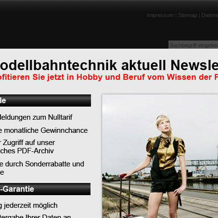
Impressum
|
Sitemap
|
Datens
enportraits
Lexikon
Tests
Links
Downloads
Humor
Top-News
Top-Tipps
Top-Lexikoneinträge
Top-News
PIKO präsentiert die neue BR 119 im DB Museu
Koblenz
LILIPUT - Auslieferungen Schwerlast-Flachwage
SSyms Köln
PIKO bringt Eisenbahngeschichte zum Leben - 
feiert Premiere in Koblenz