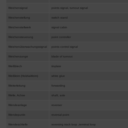
Weichensignal
points signal, turnout signal
Weichenstellung
switch stand
Weichenstellwerk
signal cabin
Weichensteuerung
point controller
Weichenüberwachungssignal
points control signal
Weichenzunge
blade of turnout
Weißblech
tinplate
Weißleim (Holzkaltleim)
white glue
Weiterleitung
forwarding
Welle, Achse
shaft, axle
Wendeanlage
reverser
Wendepunkt
reversal point
Wendeschleife
reversing track loop ,terminal loop