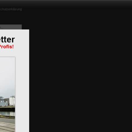
chutzerklärung
m
n
BR 119