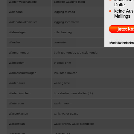
Wagenwaschanlage
carriage washing plant
Waldbahn
logging railroad
Waldbahnlokomotive
logging locomotive
Walzenlager
roller bearing
Wandler
converter
Wannentender
bath-tub tender, tub-style tender
Wärmeohm
thermal ohm
Wärmeschutzwagen
insulated boxcar
Wartedauer
waiting time
Wartehäuschen
bus shelter, tram shelter (uk)
Warteraum
waiting room
Wasserkasten
tank, water space
Wasserkran
water crane, water standpipe
Wasserturm
water tower