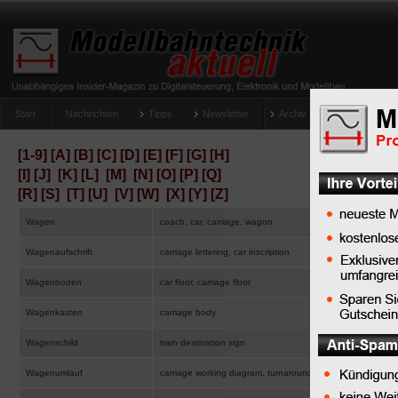
Start
Nachrichten
Tipps
Newsletter
Archiv Magazin
Anlag
umfrage-viessmann-multiprotokoll-lichtdecoder
[1-9]
[A]
[B]
[C]
[D]
[E]
[F]
[G]
[H]
[I]
[J]
[K]
[L]
[M]
[N]
[O]
[P]
[Q]
[R]
[S]
[T]
[U]
[V]
[W]
[X]
[Y]
[Z]
Wagen
coach, car, carriage, wagon
Wagenaufschrift
carriage lettering, car inscription
Wagenboden
car floor, carriage floor
Wagenkasten
carriage body
Wagenschild
train destination sign
Wagenumlauf
carriage working diagram, turnaround cycle, turn