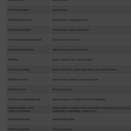
Wechselaufbau
swap body
Wechselbahnhof
locomotive changing point
Wechselbehälter
swap body, swap container
Wechselstromfahrbetrieb
AC traction for trains
Wechselstromräder
alternating current wheels
Weiche
point, switch (us), turnout (uk)
Weichenantrieb
point machine, point operating unit, switch-drive
Weichenhebel
switch lever, switch reversing lever
Weichenherz
frog of turnout
Weicheninstandhaltung
maintenance of switches and crossings
Weichenlage- und
track-switch position and orientation signaling system (us),
Ordnungsmelder
orientation signalling system (uk)
Weichenlaterne
switchpoint light
Weichenlaterne
turnout lantern