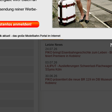
Letzte News
Letzte Tipps
Letzte Lexikonei
Letzte News
24.07.26
PIKO bringt Eisenbahngeschichte zum Leben - 
feiert Premiere in Koblenz
03.07.26
LILIPUT - Auslieferungen Schwerlast-Flachwage
SSyms Köln
30.06.26
PIKO präsentiert die neue BR 119 im DB Museu
Koblenz