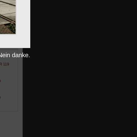
nträge
Nein danke.
BR 119
n
m