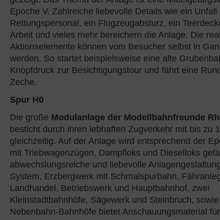
Epoche V. Zahlreiche liebevolle Details wie ein Unfall 
Rettungspersonal, ein Flugzeugabsturz, ein Teerdecke
Arbeit und vieles mehr bereichern die Anlage. Die rea
Aktionselemente können vom Besucher selbst in Gan
werden. So startet beispielsweise eine alte Grubenba
Knopfdruck zur Besichtigungstour und fährt eine Run
Zeche.
Spur H0
Die große
Modulanlage der Modellbahnfreunde Rh
besticht durch ihren lebhaften Zugverkehr mit bis zu
gleichzeitig. Auf der Anlage wird entsprechend der Ep
mit Triebwagenzügen, Dampfloks und Dieselloks gefa
abwechslungsreiche und liebevolle Anlagengestaltung
System, Erzbergwerk mit Schmalspurbahn, Fähranlege
Landhandel, Betriebswerk und Hauptbahnhof, zwei
Kleinstadtbahnhöfe, Sägewerk und Steinbruch, sowie
Nebenbahn-Bahnhöfe bietet Anschauungsmaterial für