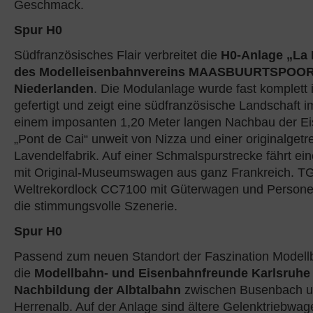
Geschmack.
Spur H0
Südfranzösisches Flair verbreitet die
H0-Anlage „La 
des Modelleisenbahnvereins MAASBUURTSPOOR
Niederlanden
. Die Modulanlage wurde fast komplett
gefertigt und zeigt eine südfranzösische Landschaft
einem imposanten 1,20 Meter langen Nachbau der E
„Pont de Cai“ unweit von Nizza und einer originalget
Lavendelfabrik. Auf einer Schmalspurstrecke fährt 
mit Original-Museumswagen aus ganz Frankreich. TG
Weltrekordlock CC7100 mit Güterwagen und Person
die stimmungsvolle Szenerie.
Spur H0
Passend zum neuen Standort der Faszination Modell
die
Modellbahn- und Eisenbahnfreunde Karlsruhe e
Nachbildung der Albtalbahn
zwischen Busenbach 
Herrenalb. Auf der Anlage sind ältere Gelenktriebw