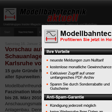
Start
Nachrichten
Tipps
Newsletter
Archiv Magazin
Anlag
umfrage-viessmann-multiprotokoll-lichtdecoder
Samstag 16. Januar 2010
Vorschau auf die tollen Modellbahn-
Schauanlagen auf der Faszination M
Karlsruhe vom 25. bis 28. März 2010
15 gute Gründe für einen Messebesuch: attraktiv
aller Spurweiten auf der Faszination Modellbau K
Modellbahnfreunde finden auf der
Faszination Modellbau Karlsruhe vom 25.
bis 28. März 2010
jede Menge
Anschauungsmaterial für den eigenen
Anlagenbau. Denn 15 Schauanlagen in allen Spurwei