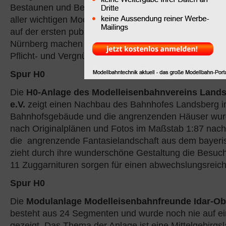
Bestaunen und Betrachten ein. Die Präsentation der 
aller wichtigen Modellbahnhersteller und vieler Kleins
auf der ersten publikumsoffenen Messe nach der Spi
Nürnberg machen den Messebesuch in Karlsruhe zu
Pflicht- und Vergnügungstermin für alle Modellbahnl
Spur H0
Die
H0-Anlage des Modelleisenbahnvereins Land
e.V.
zeigt einen Nachbau des Bahnhofes Landsberg i
Bahnhofsgebäude und die angrenzenden Häuser wurd
nach Originalplänen und Fotos im Maßstab 1:87 nac
die angrenzende Fantasielandschaft aus dem bayer
zieht durch ihre wunderschöne Gestaltung die Besuch
11 Zuggarnituren sorgen für einen abwechslungsreic
Spur H0
Die
Modulanlage Modelleisenbahnfreunde Idar-Obe
besteht aus 24 Segmenten und wurde noch nie auf e
gezeigt. Das Thema der Anlage ist eine Mittelgebirgsl