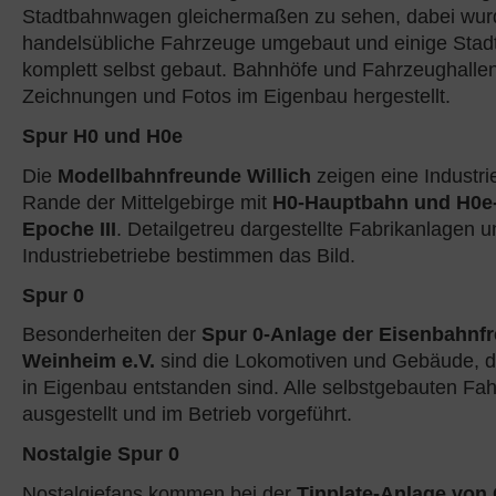
Stadtbahnwagen gleichermaßen zu sehen, dabei wu
handelsübliche Fahrzeuge umgebaut und einige Sta
komplett selbst gebaut. Bahnhöfe und Fahrzeughalle
Zeichnungen und Fotos im Eigenbau hergestellt.
Spur H0 und H0e
Die
Modellbahnfreunde Willich
zeigen eine Industri
Rande der Mittelgebirge mit
H0-Hauptbahn und H0e
Epoche III
. Detailgetreu dargestellte Fabrikanlagen 
Industriebetriebe bestimmen das Bild.
Spur 0
Besonderheiten der
Spur 0-Anlage der Eisenbahnf
Weinheim e.V.
sind die Lokomotiven und Gebäude, d
in Eigenbau entstanden sind. Alle selbstgebauten F
ausgestellt und im Betrieb vorgeführt.
Nostalgie Spur 0
Nostalgiefans kommen bei der
Tinplate-Anlage von