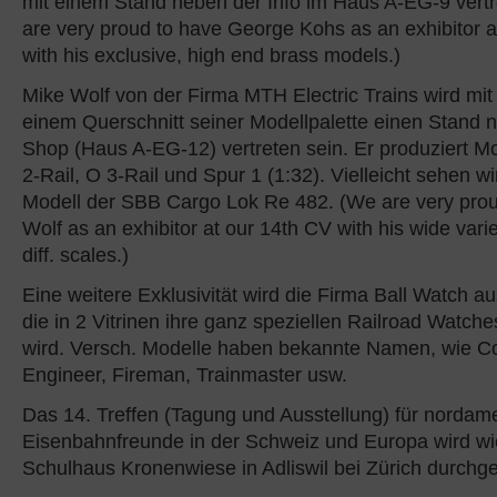
mit einem Stand neben der Info im Haus A-EG-9 vertr
are very proud to have George Kohs as an exhibitor a
with his exclusive, high end brass models.)
Mike Wolf von der Firma MTH Electric Trains wird mit
einem Querschnitt seiner Modellpalette einen Stand n
Shop (Haus A-EG-12) vertreten sein. Er produziert M
2-Rail, O 3-Rail und Spur 1 (1:32). Vielleicht sehen w
Modell der SBB Cargo Lok Re 482. (We are very prou
Wolf as an exhibitor at our 14th CV with his wide vari
diff. scales.)
Eine weitere Exklusivität wird die Firma Ball Watch a
die in 2 Vitrinen ihre ganz speziellen Railroad Watch
wird. Versch. Modelle haben bekannte Namen, wie C
Engineer, Fireman, Trainmaster usw.
Das 14. Treffen (Tagung und Ausstellung) für nordam
Eisenbahnfreunde in der Schweiz und Europa wird wi
Schulhaus Kronenwiese in Adliswil bei Zürich durchge