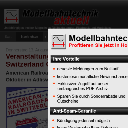
Start
Nachrichten
Tipps
Newsletter
Archiv Magazin
Anlag
umfrage-viessmann-multiprotokoll-lichtdecoder
Donnerstag 13. August 2009
Veranstaltungstipp: American Railroa
Switzerland Convention 14
American Railroad Fans in Switzerland Convention
Oktober in Adliswil bei Zürich
Das 14. Treffen
(Tagung und
Ausstellung) für
nordamerikanische Eise
der Schweiz und Europa