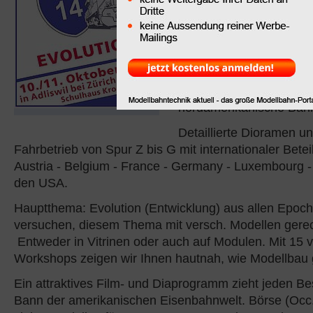
Schulhaus Kronenwiese i
bei Zürich durchgeführt
m2 entführen wir Sie in
die amerikanische Eise
Unsere Convention ist d
grösste Ausstellung für
nordamerikanische Bahn
Detaillierte Dioramen u
Fahrbetrieb von Spur Z bis G mit internationaler Betei
Austria - Belgium - France - Germany - Luxembourg -
den USA.
Hauptthema: Evolution (Entwicklung) aus allen Epoch
versuchen, diesem Thema mit versch. Modellen gere
Entweder in Vitrinen oder auch auf Modulen. Mit 15 v
Workshops zeigen wir Ihnen hautnah, wie Modellbau 
Ein attraktives Film- und Diaprogramm zieht jeden Be
Bann der amerikanischen Eisenbahnwelt. Börse (Occ.