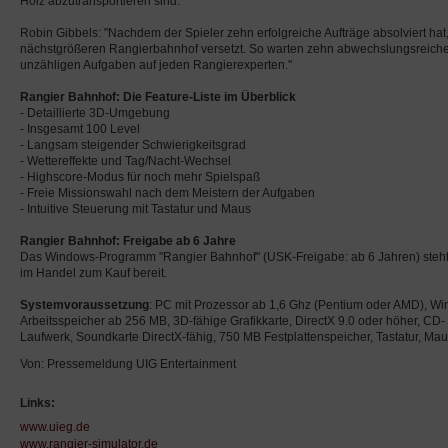
Holz abzutransportieren sind.
Robin Gibbels: "Nachdem der Spieler zehn erfolgreiche Aufträge absolviert hat,
nächstgrößeren Rangierbahnhof versetzt. So warten zehn abwechslungsreiche
unzähligen Aufgaben auf jeden Rangierexperten."
Rangier Bahnhof: Die Feature-Liste im Überblick
- Detaillierte 3D-Umgebung
- Insgesamt 100 Level
- Langsam steigender Schwierigkeitsgrad
- Wettereffekte und Tag/Nacht-Wechsel
- Highscore-Modus für noch mehr Spielspaß
- Freie Missionswahl nach dem Meistern der Aufgaben
- Intuitive Steuerung mit Tastatur und Maus
Rangier Bahnhof: Freigabe ab 6 Jahre
Das Windows-Programm "Rangier Bahnhof" (USK-Freigabe: ab 6 Jahren) steht a
im Handel zum Kauf bereit.
Systemvoraussetzung
: PC mit Prozessor ab 1,6 Ghz (Pentium oder AMD), Win
Arbeitsspeicher ab 256 MB, 3D-fähige Grafikkarte, DirectX 9.0 oder höher, 
Laufwerk, Soundkarte DirectX-fähig, 750 MB Festplattenspeicher, Tastatur, Ma
Von: Pressemeldung UIG Entertainment
Links:
www.uieg.de
www.rangier-simulator.de