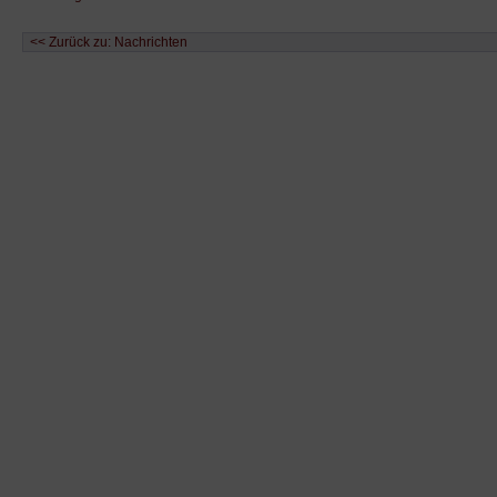
<< Zurück zu: Nachrichten