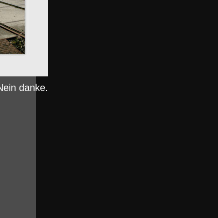
Nein danke.