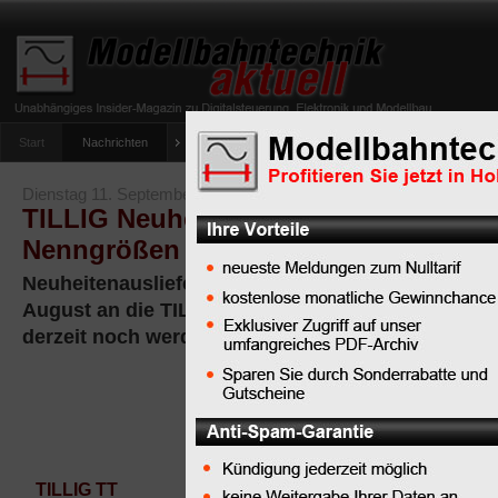
Start
Nachrichten
Tipps
Newsletter
Archiv Magazin
Anlag
umfrage-viessmann-multiprotokoll-lichtdecoder
Dienstag 11. September 2018
TILLIG Neuheitenauslieferung in den
Nenngrößen TT und H0
Neuheitenauslieferung von TILLIG Modellbahnen 
August an die TILLIG-Fachhändler ausgeliefert w
derzeit noch werden
TILLIG TT