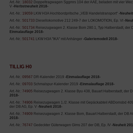
Art.-Nr.:
18032
Doppeltragwagen Sggmrs 104 der AAE, beladen mit vier Wechs
V
-Herbstneuheit 2018-
Art.-Nr.:
19059
LKW H3A Hochbordpritsche „VEB Handelstransport“
-Neuheit
Art.-Nr.:
501733
Diesellokomotive 212 249-7 der LOKOMOTION, Ep. VI
-Neuh
Art.-Nr.:
501734
Reisezugwagen 2. Klasse Bom 280.1, Typ Halberstadt, der 
Einmalauflage 2018-
Art.-Nr.:
501741
LKW H3A "IKA" mit Anhänger
-Galeriemodell 2018-
TILLIG H0
Art.-Nr.:
09567
DR-Kalender 2019
-Einmalauflage 2018-
Art.-Nr.:
09703
Schmalspur-Kalender 2019
-Einmalauflage 2018-
Art.-Nr.:
74905
Reisezugwagen 2. Klasse Byu 438, Bauart Halberstadt, der D
2018-
Art.-Nr.:
74906
Reisezugwagen 1./2. Klasse mit Gepäckabteil ABDomsbd 409.
der DB AG, Ep. V
-Neuheit 2018-
Art.-Nr.:
74909
Reisezugwagen 2. Klasse Bom, Bauart Halberstadt, der DB A
2018-
Art.-Nr.:
76747
Gedeckter Güterwagen Glms 207 der DB, Ep. IV
-Neuheit 201