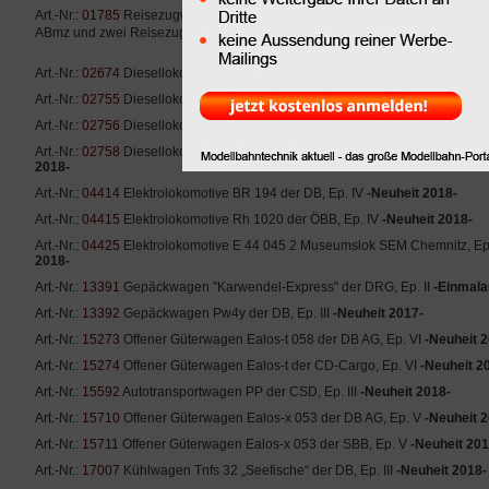
Art.-Nr.:
01785
Reisezugwagenset „Raabercity“ der GYSEV, bestehend aus
ABmz und zwei Reisezugwagen Bm, Ep. VI
-Neuheit 2018-
Art.-Nr.:
02674
Diesellokomotive 118 548-7 der DR, Ep. IV
-Einmalauflage 2
Art.-Nr.:
02755
Diesellokomotive Reihe 742 der CD, Ep. V
-Neuheit 2018-
Art.-Nr.:
02756
Diesellokomotive Reihe 742 der Viamont a.s., Ep. V
-Neuheit
Art.-Nr.:
02758
Diesellokomotive Reihe 740 „CECHOMOR“ der KDS s.r.o. Kla
2018-
Art.-Nr.:
04414
Elektrolokomotive BR 194 der DB, Ep. IV
-Neuheit 2018-
Art.-Nr.:
04415
Elektrolokomotive Rh 1020 der ÖBB, Ep. IV
-Neuheit 2018-
Art.-Nr.:
04425
Elektrolokomotive E 44 045 2 Museumslok SEM Chemnitz, Ep
2018-
Art.-Nr.:
13391
Gepäckwagen "Karwendel-Express" der DRG, Ep. II
-Einmala
Art.-Nr.:
13392
Gepäckwagen Pw4y der DB, Ep. III
-Neuheit 2017-
Art.-Nr.:
15273
Offener Güterwagen Ealos-t 058 der DB AG, Ep. VI
-Neuheit 
Art.-Nr.:
15274
Offener Güterwagen Ealos-t der CD-Cargo, Ep. VI
-Neuheit 2
Art.-Nr.:
15592
Autotransportwagen PP der CSD, Ep. III
-Neuheit 2018-
Art.-Nr.:
15710
Offener Güterwagen Ealos-x 053 der DB AG, Ep. V
-Neuheit 
Art.-Nr.:
15711
Offener Güterwagen Ealos-x 053 der SBB, Ep. V
-Neuheit 201
Art.-Nr.:
17007
Kühlwagen Tnfs 32 „Seefische“ der DB, Ep. III
-Neuheit 2018-