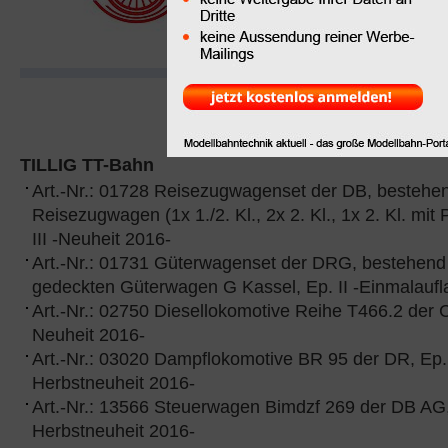
TILLIG TT-Bahn
Art.-Nr.: 01728 Reisezugwagenset der DB, bestehen
Reisezugwagen (1x 1./2. Kl., 2x 2. Kl., 1x 2. Kl. mit 
III -Neuheit 2016-
Art.-Nr.: 01731 Güterwagenset der DRG, bestehend
gedeckten Güterwagen G Kassel, Ep. II -Einmalau
Art.-Nr.: 02750 Diesellokomotive Reihe T466.2 der 
Neuheit 2016-
Art.-Nr.: 03020 Dampflokomotive BR 95 der DR, Ep. 
Herbstneuheit 2016-
Art.-Nr.: 13566 Steuerwagen Bimdzf 269 der DB AG,
Herbstneuheit 2016-