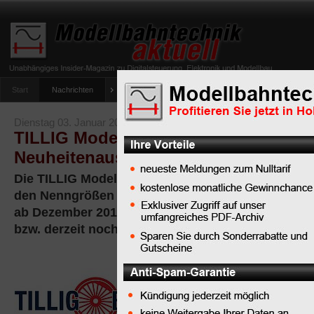
Start
Nachrichten
Tipps
Newsletter
Archiv Magazin
Anlag
umfrage-viessmann-multiprotokoll-lichtdecoder
Dienstag 03. Januar 2017
TILLIG Modellbahnen GmbH
Neuheitenauslieferung
Die TILLIG Modellbahnen GmbH informiert über di
den Nenngrößen TT (Maßstab 1:120) und H0 (Maßst
ab Dezember 2016 an die TILLIG-Fachhändler ausg
bzw. derzeit noch werden.