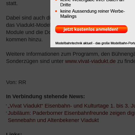
statt.
Dabei sind auch die Altenbekener Eisenbahnfreunde. 
das Viadukt-Modell des Vereines zu bestaunen, eini
Module und die Dokumentation über die Geschichte 
kommen hinzu.
Weitere Informationen zum Programm, den Bühneng
Sonderzügen sind unter
www.vivat-viadukt.de
zu find
Von: RR
In Verbindung stehende News:
„Vivat Viadukt“ Eisenbahn- und Kulturtage 1. bis 3. J
Jubiläum: Paderborner Eisenbahnfreunde zeigen digi
Sennebahn und Altenbekener Viadukt
Links: