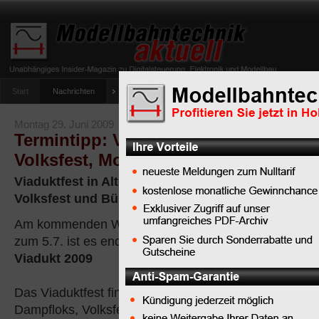
Start
Nachrichten
Tipps
Newsletter
Archiv Magazin
Anlag
umfrage-viessmann-multiprotokoll-lichtdecoder
Montag 29. Juni 2009
Termintipp: Vivat Viadukt 2009 - Son
Volksfest, Modelle und Module
Viaduktfest in Altenbeken bietet Ihnen Sonderzüg
Volksfest und Bühnenprogramm
Am kommenden Wochenende vom 3.7. bis
zum 5.7. ist es endlich wieder so weit:
Vivat
Viadukt 2009
Das Viaduktfest findet in Altenbeken mit vielen Sond
Dampfloks, Volksfest und Bühnenprogramm von Freit