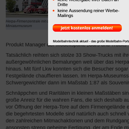
Juli zu
Herpa
nach
Die
Produktion des fränkisc
Modellherstellers zu b
Herpa-Firmenzentrale mit dem
Freunde rund um ihr sc
Miniaturmuseum
treffen. „So viele Trucks
noch nie“, freut sich Mat
Produkt Manager der Modellsparte „Cars und Trucks“
Tatsächlich reihten sich stolze 33 Show-Trucks mit ih
außergewöhnlichen Bemalungen weit über das Herp
hinaus. Mit fünf Lkw konnten sich die Besucher soga
Festgelände chauffieren lassen. Im Herpa-Museumss
Schwergewichtler dann im Maßstab 1:87 als Souvenir
Schnäppchen und Raritäten in kleinen Maßstäben si
große Anreiz für die wahren Fans, die sich deshalb a
vor Öffnung der Herpa-Tore auf dem Firmengelände e
die begehrtesten Modelle sind natürlich auch schnell v
den zahlreichen Mitmachaktionen und dem Rundgang
ansonsten streng geheime Fertigung, der am Ende m