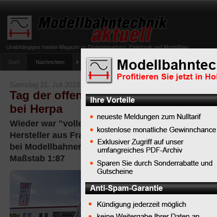
Start
Nachrichten
Tipps
Newsletter
Archiv Magazin
Anlag
umfrage-viessmann-multiprotokoll-lichtdecoder
Samstag 21. Juli 2018
Tag der offenen Tür: Truck- und Sam
bei Herpa
Wieder war "volles Haus" am Tag der offenen Tür
Hersteller aus Franken. Die Herpa-Fahrzeugmodell
bei Modellbahnern großer Beliebtheit - insbesond
Maßstab 1:87
Rund 7.000
Modellfans aus
ganz Europa
kamen am 7.