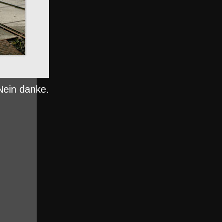
Nein danke.