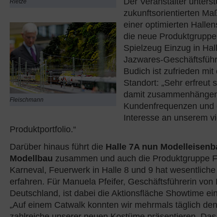
Der Veranstalter unterst
Rietze
zukunftsorientierten M
einer optimierten Hallen
die neue Produktgruppe
Spielzeug Einzug in Hal
Jazwares-Geschäftsführ
Budich ist zufrieden mi
Standort: „Sehr erfreut s
damit zusammenhängen
Fleischmann
Kundenfrequenzen und 
Interesse an unserem vie
Produktportfolio.“
Darüber hinaus führt die
Halle 7A nun Modelleisen
Modellbau
zusammen und auch die Produktgruppe Fes
Karneval, Feuerwerk in Halle 8 und 9 hat wesentlic
erfahren. Für Manuela Pfeifer, Geschäftsführerin von
Deutschland, ist dabei die Aktionsfläche Showtime ei
„Auf einem Catwalk konnten wir mehrmals täglich d
zahlreiche unserer neuen Kostüme präsentieren. Das 