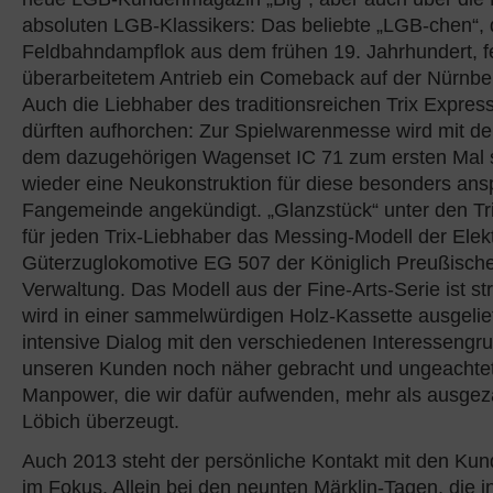
absoluten LGB-Klassikers: Das beliebte „LGB-chen“, 
Feldbahndampflok aus dem frühen 19. Jahrhundert, fe
überarbeitetem Antrieb ein Comeback auf der Nürnbe
Auch die Liebhaber des traditionsreichen Trix Expre
dürften aufhorchen: Zur Spielwarenmesse wird mit d
dem dazugehörigen Wagenset IC 71 zum ersten Mal s
wieder eine Neukonstruktion für diese besonders ans
Fangemeinde angekündigt. „Glanzstück“ unter den Tri
für jeden Trix-Liebhaber das Messing-Modell der Elek
Güterzuglokomotive EG 507 der Königlich Preußisch
Verwaltung. Das Modell aus der Fine-Arts-Serie ist str
wird in einer sammelwürdigen Holz-Kassette ausgelief
intensive Dialog mit den verschiedenen Interessengr
unseren Kunden noch näher gebracht und ungeachte
Manpower, die wir dafür aufwenden, mehr als ausgezah
Löbich überzeugt.
Auch 2013 steht der persönliche Kontakt mit den Kun
im Fokus. Allein bei den neunten Märklin-Tagen, die 