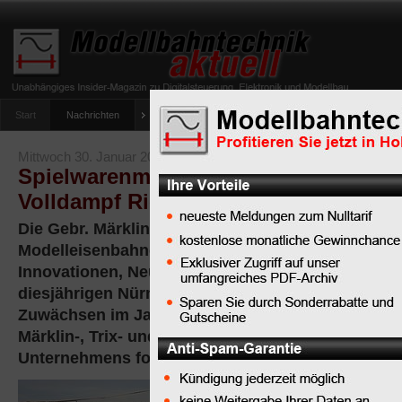
Start
Nachrichten
Tipps
Newsletter
Archiv Magazin
Anlag
umfrage-viessmann-multiprotokoll-lichtdecoder
Mittwoch 30. Januar 2013
Spielwarenmesse 2013: Märklin mit d
Volldampf Richtung Zukunft
Die Gebr. Märklin & Cie. GmbH, Weltmarktführer f
Modelleisenbahnen, reist nicht nur mit einem Bün
Innovationen, Neuheiten und echter Überraschun
diesjährigen Nürnberger Spielwarenmesse. Nach 
Zuwächsen im Jahr 2012 soll die wieder erstarkte
Märklin-, Trix- und LGB-Fans die Erfolgsgeschich
Unternehmens fortschreiben.
Dank dreier