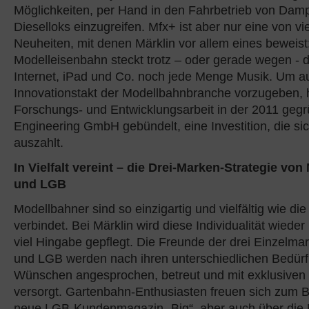
Möglichkeiten, per Hand in den Fahrbetrieb von Dampf
Dieselloks einzugreifen. Mfx+ ist aber nur eine von vi
Neuheiten, mit denen Märklin vor allem eines beweis
Modelleisenbahn steckt trotz – oder gerade wegen -
Internet, iPad und Co. noch jede Menge Musik. Um a
Innovationstakt der Modellbahnbranche vorzugeben, h
Forschungs- und Entwicklungsarbeit in der 2011 gegr
Engineering GmbH gebündelt, eine Investition, die si
auszahlt.
In Vielfalt vereint – die Drei-Marken-Strategie von 
und LGB
Modellbahner sind so einzigartig und vielfältig wie die 
verbindet. Bei Märklin wird diese Individualität wiede
viel Hingabe gepflegt. Die Freunde der drei Einzelmar
und LGB werden nach ihren unterschiedlichen Bedür
Wünschen angesprochen, betreut und mit exklusiven
versorgt. Gartenbahn-Enthusiasten freuen sich zum B
neue LGB-Kundenmagazin „Big“, aber auch über die 