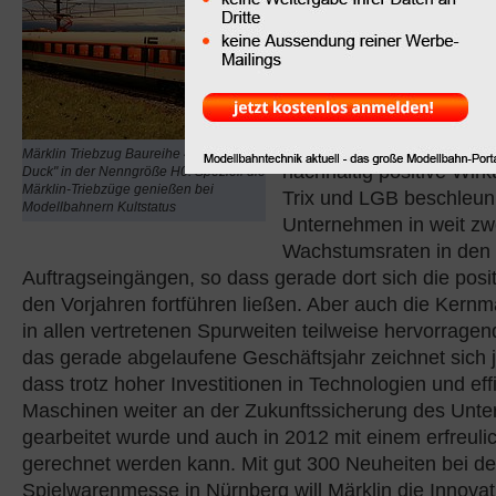
zugkräftiger
Lokomotiven
hat der
Märklin
Express noch einmal krä
zugelegt. Die Mehrmarke
seit Anfang 2011 umgeset
Märklin Triebzug Baureihe 403 "Donald
nachhaltig positive Wir
Duck" in der Nenngröße H0: Speziell die
Märklin-Triebzüge genießen bei
Trix und LGB beschleun
Modellbahnern Kultstatus
Unternehmen in weit zwe
Wachstumsraten in den
Auftragseingängen, so dass gerade dort sich die posi
den Vorjahren fortführen ließen. Aber auch die Kernm
in allen vertretenen Spurweiten teilweise hervorragen
das gerade abgelaufene Geschäftsjahr zeichnet sich j
dass trotz hoher Investitionen in Technologien und eff
Maschinen weiter an der Zukunftssicherung des Unt
gearbeitet wurde und auch in 2012 mit einem erfreuli
gerechnet werden kann. Mit gut 300 Neuheiten bei de
Spielwarenmesse in Nürnberg will Märklin die Innovat