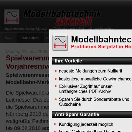
Start
Nachrichten
Tipps
Newsletter
Archiv Magazin
Anlag
umfrage-viessmann-multiprotokoll-lichtdecoder
Montag 22. Juni 2009
Spielwarenmesse 2010 mit Anmeldes
Vorjahresniveau: Märklin ist dabei
Spielwarenmesse 2010 bereits jetzt wieder ausge
Modellbahn-Marktführer Märklin hat Teilnahme zu
Die Spielwarenbranche setzt auf ihre
Leitmesse. Das zeigt der Anmeldestand für
die Spielwarenmesse International Toy Fair
Nürnberg 2010 deutlich: Schon jetzt ist die
weltgrößte Fachmesse für Spielwaren, Freizeit und H
bis 09.02.2010 ausgebucht. Es haben sich mehr Unt