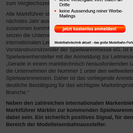
zum Vergleichszeitpunkt des Vorjahres angemeldet.
Alle Marktführer sind wieder dabei, wenn die Spielw
nächstes Jahr aus der ganzen Welt im Messezentru
zusammen kommt. Mit der Messebeteiligung im kom
setzen die Unternehmen erneut auf die wirkungsvolle
internationalen Leitmesse der Branche. Für Ernst Kick
Vorstandsvorsitzender der Spielwarenmesse eG, ist k
Spielwarenhersteller mit der Anmeldung zur Leitmess
„Gerade in einem markttechnisch herausfordernden U
die Unternehmen der Nummer 1 unter den weltweiten
Spielwarenmessen. Daher ist das vorliegende Anmel
deutliche Bestätigung für das wichtigste Marketingin
Branche.“
Neben den zahlreichen internationalen Markenbie
Marktführer Märklin zur kommenden Spielwarenm
dabei sein. Ein sicherlich positives Signal, für d
Bereich der Modelleisenbahnaussteller.