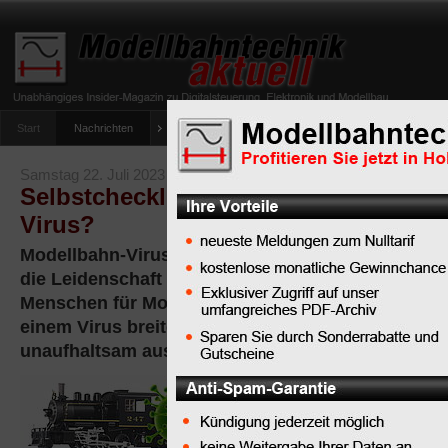
Start
Nachrichten
Tipps
Newsletter
Archiv Magazin
Anlag
umfrage-viessmann-multiprotokoll-lichtdecoder
Samstag 22. Juli 2023
Selbstcheckliste: Leiden Sie am Mod
Virus?
Modellbahn-Virus ist eine umgangssprachliche B
die Leidenschaft und das enthusiastische Interess
Menschen für Modelleisenbahnen entwickeln. Ähnl
einem Virus breitet sich diese Begeisterung oft 
unaufhaltsam aus.
Modellbahn-
Virus
ist ein
metaphorischer