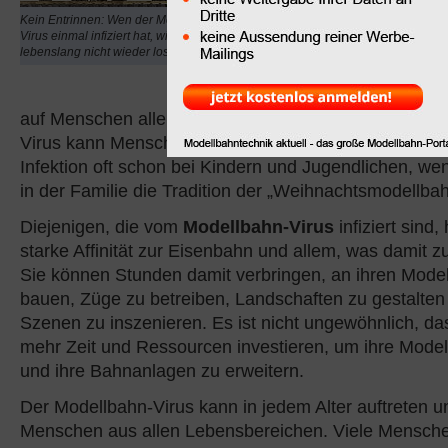
Begriff für die
Kein Entrinnen: Wen der Modellbahn-
Leidenschaft für Model
Virus einmal infiziert hat, wird ihn meist
lebenslang nicht wieder los
Er wird oft verwendet, u
Anziehungskraft von Mo
auf Menschen aller Altersgruppen zu beschreiben. D
Virus kann Menschen jeden Alters befallen, aber er be
Infektion oft schon bei Kindern und Jugendlichen, we
in der Familie die Tradition der „Weihnachtsmodellbah
Diejenigen, die vom
Modellbahn-Virus
infiziert sind,
starke Affinität zur Eisenbahn und allem, was damit
Sie können Stunden damit verbringen, an ihren Mode
bauen, Züge zu betreiben, Landschaften zu gestalten
Szenen zu inszenieren. Es ist nicht ungewöhnlich, da
mehr Zeit und Ressourcen investieren, um ihre Model
und ihre Bahnanlagen zu erweitern.
Der Modellbahn-Virus kann in jedem Alter auftreten und
Menschen aus allen Lebensbereichen. Viele Mensch