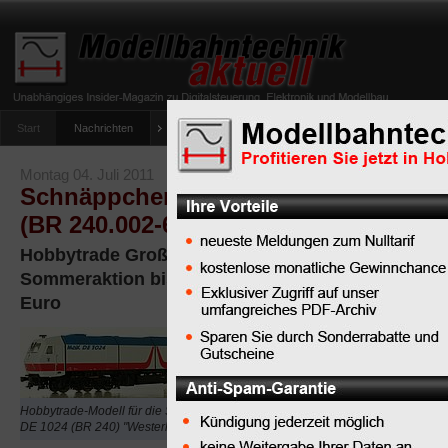
Start
Nachrichten
Tipps
Newsletter
Archiv Magazin
Anlag
umfrage-viessmann-multiprotokoll-lichtdecoder
Montag 04. Juli 2011
Schnäppchen-Alarm: Hobbytrade Ma
(BR 240.002-6) in H0 jetzt besonders 
Hobbytrade Großdiesellok-Modell der "MaK DE 10
Sommeraktion bis Ende Juli zum Super-Sonderpre
Euro
Der dänische
Modellbahn-
Hersteller
Hobbytrade
Hobbytrade-Modell für die Spur H0: Mak
DE 1024 (BR 240) "Westerland"
bietet mit dem H0-Mode