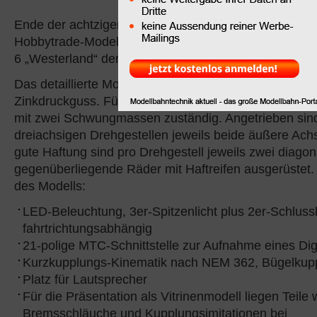
1024
eine Großdiesellok
Ende der achtziger Jahre als Prototyp von MaK geba
Hobbytrade-Modell der Lok stellt den Betriebszustan
6 „Westerland“ der DB in Epoche V dar.
Das detaillierte Modell basiert auf einem Chassis und
Zinkdruckguss. Für den Antrieb ist ein fünfpoliger Ma
mit zwei Schwungmassen zuständig. Angetrieben sind
dreiachsigen Drehgestellen jeweils beide äußere Ach
gute Haftung sind pro Drehgestell jeweils zwei diagon
gegenüberliegende Räder mit Haftreifen ausgerüstet. 
des Modells:
LED-Beleuchtung, 3er-Spitzenlicht plus 2er-Schluss
fahrtrichtungsabhängig
21-polige MTC-Schnittstelle zur Aufnahme eines Dig
Kurzkupplungs-Kinematik nach NEM 362, Bügelkuppl
Platz für Lautsprecher
Für die Präsentation als Vitrinenmodell liegen Teile
Bremsschläuche und Kupplungsimitationen bei