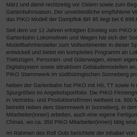
März und damit rechtzeitig vor Ostern sowie zum Beg
Gartenbahnsaison. Der unverbindliche empfohlene Ve
das PIKO Modell der Dampflok BR 95 liegt bei € 899
Seit dem vor 12 Jahren erfolgten Einstieg von PIKO i
Gartenbahn Lokomotiven und Wagen hat sich der So
Modellbahnhersteller zum Vollsortimenter in dieser S
entwickelt und bietet ein komplettes Programm an Lo
Triebzügen, Personen- und Güterwagen, einem eigen
Digitalsystem sowie attraktiven Gebäudemodellen an
PIKO Stammwerk im südthüringischen Sonneberg prod
Neben der Gartenbahn hat PIKO mit H0, TT sowie N 
Spurgrößen im Angebotsportfolio. Die PIKO Firmengr
in Vertriebs- und Produktionsfirmen weltweit ca. 500 
betreibt neben dem Stammwerk in Sonneberg, in dem
Mitarbeiter(innen) arbeiten, auch eine eigene Fertig
Chinas, wo ca. 350 PIKO Mitarbeiter(innen) tätig sind
Im Rahmen des Roll Outs berichtete der Inhaber von 