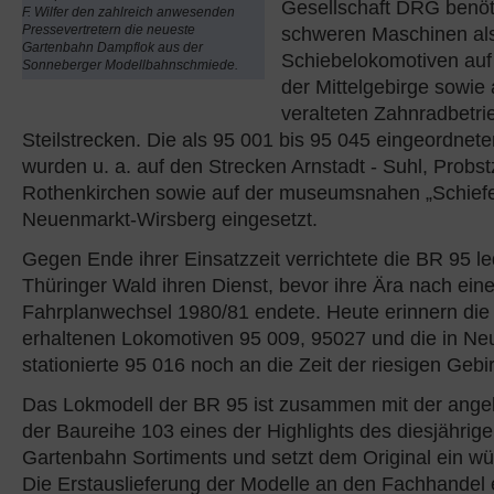
Gesellschaft DRG benöt
F. Wilfer den zahlreich anwesenden
Pressevertretern die neueste
schweren Maschinen al
Gartenbahn Dampflok aus der
Schiebelokomotiven auf
Sonneberger Modellbahnschmiede.
der Mittelgebirge sowie 
veralteten Zahnradbetri
Steilstrecken. Die als 95 001 bis 95 045 eingeordnet
wurden u. a. auf den Strecken Arnstadt - Suhl, Probst
Rothenkirchen sowie auf der museumsnahen „Schief
Neuenmarkt-Wirsberg eingesetzt.
Gegen Ende ihrer Einsatzzeit verrichtete die BR 95 le
Thüringer Wald ihren Dienst, bevor ihre Ära nach ein
Fahrplanwechsel 1980/81 endete. Heute erinnern die
erhaltenen Lokomotiven 95 009, 95027 und die in N
stationierte 95 016 noch an die Zeit der riesigen Geb
Das Lokmodell der BR 95 ist zusammen mit der ange
der Baureihe 103 eines der Highlights des diesjährig
Gartenbahn Sortiments und setzt dem Original ein w
Die Erstauslieferung der Modelle an den Fachhandel 