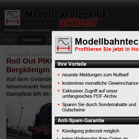
Start
Nachrichten
Tipps
Newsletter
Archiv Magazin
Anlag
umfrage-viessmann-multiprotokoll-lichtdecoder
Sonntag 08. April 2018
Roll Out PIKO Gartenbahn-Dampflok 
Bergkönigin rollt an
Auf dem Gelände des Deutschen Dampflokomoti
Neuenmarkt fand der Roll Out der neuen PIKO Ga
Dampflok BR 95 statt
Das Museum in
Neuenmarkt
beherbergt
eine Vielzahl
imposanter Dampflokomo