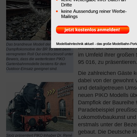
die legendäre
„Bergkön
Der Sonneberger Modell
PIKO nutzte diesen Um
eines Roll Outs, um d
Medienvertretern sowie
aus der Region erstmal
Das brandneue Modell der
Modell der Gartenbahn
Dampflokomotive der BR 95 stellt beim
im Umfeld ihrer großen 
verregneten Roll Out eindrucksvoll unter
Beweis, dass die wetterfesten PIKO
95 016, zu präsentieren
Gartenbahnmodelle bestens für den
Outdoor-Einsatz geeignet sind.
Die zahlreichen Gäste k
dabei von der gewohnt 
und detailgetreuen Ums
neuen PIKO Modells üb
Dampflok der Baureihe 95
Paradebeispiel preußis
Lokomotivbaukunst und
erstmals unter der Bez
gebaut. Die Deutsche 
Stolz präsentiert PIKO Inhaber Dr. René