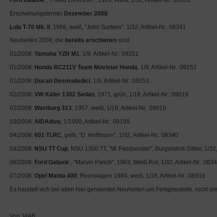
Erscheinungstermin
Dezember 2008
:
Lola T-70 Mk. II
, 1966, weiß, "John Surtees", 1/32, Artikel-Nr.: 08341
Neuheiten 2008, die
bereits erschienen
sind:
01/2008:
Yamaha YZR M1
, 1/9, Artikel-Nr.: 09251
01/2008:
Honda RC211V Team Movistar Honda
, 1/9, Artikel-Nr.: 09252
01/2008:
Ducati Desmodedici
, 1/9, Artikel-Nr.: 09253
02/2008:
VW Käfer 1302 Sedan
, 1971, grün, 1/18, Artikel-Nr.: 09019
02/2008:
Wartburg 313
, 1957, weiß, 1/18, Artikel-Nr.: 09018
03/2008:
AIDAdiva
, 1/1000, Artikel-Nr.: 08199
04/2008:
601 TLRC
, gelb, "D. Hoffmann", 1/32, Artikel-Nr.: 08340
04/2008:
NSU TT Cup
, NSU 1300 TT, "W. Fassbender", Burgundrot-Silber, 1/32, 
06/2008:
Ford Galaxie
, "Marvin Panch", 1963, Weiß-Rot, 1/32, Artikel-Nr.: 083
07/2008:
Opel Manta 400
, Rennwagen 1984, weiß, 1/18, Artikel-Nr.: 08916
Es handelt sich bei allen hier genannten Neuheiten um Fertigmodelle, nicht u
Von: MAB