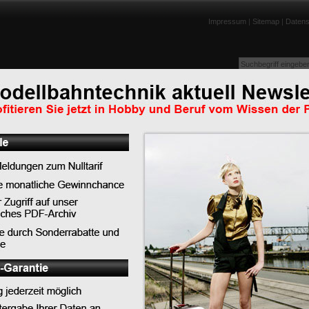
Impressum
|
Sitemap
|
Datens
enportraits
Lexikon
Tests
Links
Downloads
Humor
Abonnieren Sie jetzt unseren RSS-Feed u
en schon am
verpassen Sie keine Nachricht mehr!
Anleitung für den Internet Explorer 7
Anleitung für Firefox 2.0
Nachrichten Archiv:
2026
Juli: 1 Eintrag
Juni: 2 Einträge
en interessieren,
April: 4 Einträge
andneue Sportwagen wie
März: 4 Einträge
Januar: 3 Einträge
2025
7, also die
Dezember: 2 Einträge
e aus Paderborn
"