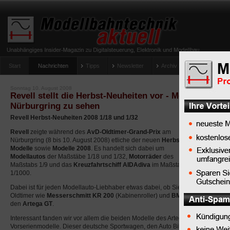
Start
Nachrichten
Tipps
Newsletter
Archiv Magazin
Anlag
umfrage-viessmann-multiprotokoll-lichtdecoder
Sonntag 10. August 2008
Revell stellt die Herbst-Neuheiten vor - Modelle war
Nürburgring zu sehen
Revell Herbst-Neuheiten 2008 1/18 und 1/32
Revell
zeigte während des
AvD-Oldtimer-Grand-Prix
am
Nürburgring (8 bis 10. August 2008) etliche der neuen
Herbst-
Modelle
sowie
Modelle 2008
. Es handelt sich dabei um
Modellautos
der Maßstäbe 1/18 und 1/32,
Motorräder
des
Maßstabs 1/9 und das
Kreuzfahrtschiff AIDAdiva
im Maßstab
1/1000.
Dabei ist für jeden Modellauto-Liebhaber etwas dabei, ob Sie sich für Rennwag
Oldtimer wie
Messerschmitt KR 200
(Kabinenroller) und
BMW Isetta
oder br
den
Artega GT
.
Interessant fanden wir vor allem die beiden Modelle des Artega GT, Modell 200
Vorserienmodelle. Dieser deutsche Sportwagen, den Auto Bild als "Der
Porsch