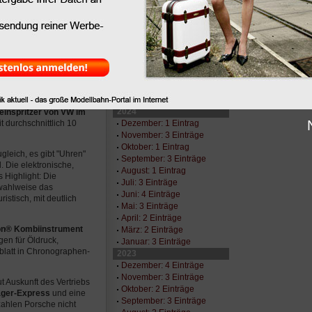
November: 1 Eintrag
st im Original erst seit
Oktober: 2 Einträge
 limitierten
Edition „Intro
September: 3 Einträge
August: 4 Einträge
 High-tech pur zu einem
Juni: 3 Einträge
frame
und
Karosserie
Mai: 2 Einträge
 Artega GT gerade einmal
April: 3 Einträge
März: 1 Eintrag
Januar: 2 Einträge
n
und eine
2024
einspritzer von VW im
Dezember: 1 Eintrag
 durchschnittlich 10
November: 3 Einträge
Oktober: 1 Eintrag
gleich, es gibt "Uhren"
September: 3 Einträge
. Die elektronische,
August: 1 Eintrag
s Highlight: Die
Juli: 3 Einträge
 wahlweise das
Juni: 4 Einträge
ristisch, mit deutlich
Mai: 3 Einträge
April: 2 Einträge
on® Kombiinstrument
März: 2 Einträge
gen für Öldruck,
Januar: 3 Einträge
blatt in Chronographen-
2023
Dezember: 4 Einträge
November: 3 Einträge
ut Auskunft des Vertriebs
Oktober: 2 Einträge
ager-Express
und eine
September: 3 Einträge
ahlen Porsche nicht