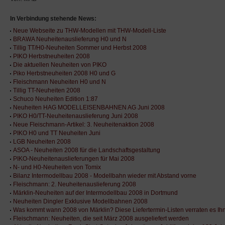
In Verbindung stehende News:
Neue Webseite zu THW-Modellen mit THW-Modell-Liste
BRAWA Neuheitenauslieferung H0 und N
Tillig TT/H0-Neuheiten Sommer und Herbst 2008
PIKO Herbstneuheiten 2008
Die aktuellen Neuheiten von PIKO
Piko Herbstneuheiten 2008 H0 und G
Fleischmann Neuheiten H0 und N
Tillig TT-Neuheiten 2008
Schuco Neuheiten Edition 1:87
Neuheiten HAG MODELLEISENBAHNEN AG Juni 2008
PIKO H0/TT-Neuheitenauslieferung Juni 2008
Neue Fleischmann-Artikel: 3. Neuheitenaktion 2008
PIKO H0 und TT Neuheiten Juni
LGB Neuheiten 2008
ASOA - Neuheiten 2008 für die Landschaftsgestaltung
PIKO-Neuheitenauslieferungen für Mai 2008
N- und H0-Neuheiten von Tomix
Bilanz Intermodellbau 2008 - Modellbahn wieder mit Abstand vorne
Fleischmann: 2. Neuheitenauslieferung 2008
Märklin-Neuheiten auf der Intermodellbau 2008 in Dortmund
Neuheiten Dingler Exklusive Modellbahnen 2008
Was kommt wann 2008 von Märklin? Diese Liefertermin-Listen verraten es Ih
Fleischmann: Neuheiten, die seit März 2008 ausgeliefert werden