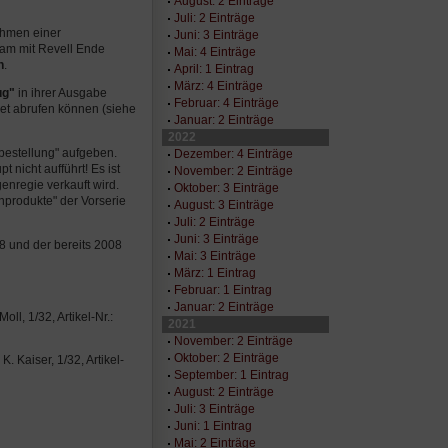
August: 2 Einträge
Juli: 2 Einträge
ahmen einer
Juni: 3 Einträge
sam mit Revell Ende
Mai: 4 Einträge
n
.
April: 1 Eintrag
März: 4 Einträge
ug"
in ihrer Ausgabe
Februar: 4 Einträge
net abrufen können (siehe
Januar: 2 Einträge
2022
bestellung" aufgeben.
Dezember: 4 Einträge
 nicht aufführt! Es ist
November: 2 Einträge
genregie verkauft wird.
Oktober: 3 Einträge
nprodukte" der Vorserie
August: 3 Einträge
Juli: 2 Einträge
Juni: 3 Einträge
8 und der bereits 2008
Mai: 3 Einträge
März: 1 Eintrag
Februar: 1 Eintrag
Januar: 2 Einträge
ll, 1/32, Artikel-Nr.:
2021
November: 2 Einträge
Oktober: 2 Einträge
. Kaiser, 1/32, Artikel-
September: 1 Eintrag
August: 2 Einträge
Juli: 3 Einträge
Juni: 1 Eintrag
Mai: 2 Einträge