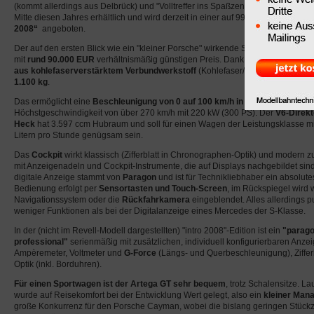
(kommt allerdings aus Delbrück) und "Volltreffer ins Spaßzentrum" bezeichnete, i
Mitte diesen Jahres erhältlich und wird derzeit in einer auf 99 Fahrzeuge streng
2008“
angeboten.
Der auf den ersten Blick wie ein "kleiner Porsche" wirkende Sportwagen bietet
mit
rund 90.000 EUR
verhältnismäßig günstigen Preis. Dank
Alumium-Space
aus kohlefaserverstärktem Verbundwerkstoff
(Kohlefaser/Karbon) wiegt der
1.100 kg
.
Das ermöglicht eine
Beschleunigung von 0 auf 100 km/h in unter 5 Sekunde
Höchstgeschwindigkeit von über 270 km/h mit 220 kW (300 PS). Der
V6-Direkt
Heck
hat 3.597 ccm Hubraum und soll für einen Wagen der Leistungsklasse mit
Litern pro Stunde genügsam sein.
Das
Cockpit
wirkt klassisch (Zifferblatt in Chronographen-Optik) und modern zu
mit Anzeigenadeln und Cockpit-Instrumente, die auf Displays nachgebildet sind
digitale Anzeige stammt von
Paragon
und ist für Technikliebhaber ein absolute
Bedienung erfolgt per
Sensortasten und Touch-Screen
, im Rückspiegel wird
Navigationssystem oder die
Rückfahrkamera
eingeblendet. Alles allerdings pu
weniger Funktionen als bei der Digitalanzeige eines Mercedes der S-Klasse.
In der (nicht im Revell-Modell dargestellten) "intro 2008"-Edition ist ein
"parag
professional"
serienmäßig mit zusätzlichen, individuell konfigurierbaren Anzei
Ampèremeter, Voltmeter und
G-Force
(Längs- und Querbeschleunigung), Ziffer
Optik (inkl. Borduhren).
Für einen Sportwagen ist der Artega GT sehr bequem
, trotz Schalensitze. La
wurde auf Reisekomfort bei der Entwicklung Wert gelegt, also ein
kleiner Man
große Konkurrenz für den Porsche Cayman, wobei die bislang geringen Stückz