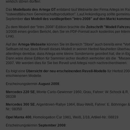
wirklich stören dürften.
Das
Modellauto des Artega GT
entstand laut Webseite der Firma Artega im R
"ostwestfälischen Gemeinschaftsproduktion". Laut Ankündigung sollte gemein
September
das Modell des vanillegelben "Intro 2008" auf den Markt komme
Zu dem Modell der "intro 2008"-Edition brachte die
Zeitschrift "Modell Fahrze
3/2008 einen großen Bericht, den Sie im PDF-Format auch kostenlos per Inter
Link).
Auf der
Artega-Webseite
können Sie im Bereich "Store" auch bereits eine "Vor
Seltsam ist nur, dass Revell dieses Modell in seinen Herbst-Neuheiten überhaupt
allerdings denkbar, dass Artega eine kleine Sonderserie geordert hat, die in Ei
Dann wäre diese Edition für Sammler sicher deutlich wertvoller als die "Masse
2007. Wir werden dies für Sie bei Revell und Artega noch nachrecherchieren.
Es folgt eine
Übersicht der neu erscheinenden Revell-Modelle
für Herbst 200
erschienenen Modelle.
Erscheinungstermin
August 2008
:
Mercedes 220 SE
, Monte Carlo-Gewinner 1960, Grau, Fahrer: W. Schock & R. Mo
08338
Mercedes 300 SE
, Argentinien-Rallye 1964, Blau-Weiß, Fahrer: E. Böhringer & K
Nr.: 08350
Opel Manta 400
, Homologation Car 1981, Weiß, 1/18, Artikel-Nr.: 08819
Erscheinungstermin
September 2008
: