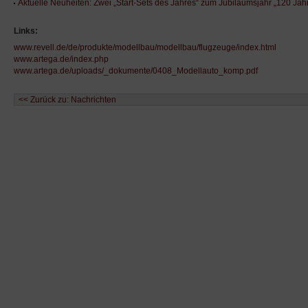
Aktuelle Neuheiten: Zwei „Start-Sets des Jahres“ zum Jubiläumsjahr „120 
Links:
www.revell.de/de/produkte/modellbau/modellbau/flugzeuge/index.html
www.artega.de/index.php
www.artega.de/uploads/_dokumente/0408_Modellauto_komp.pdf
<< Zurück zu: Nachrichten