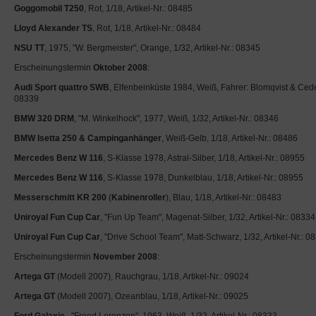
Goggomobil T250
, Rot, 1/18, Artikel-Nr.: 08485
Lloyd Alexander TS
, Rot, 1/18, Artikel-Nr.: 08484
NSU TT
, 1975, "W. Bergmeister", Orange, 1/32, Artikel-Nr.: 08345
Erscheinungstermin
Oktober 2008
:
Audi Sport quattro SWB
, Elfenbeinküste 1984, Weiß, Fahrer: Blomqvist & Ceder
08339
BMW 320 DRM
, "M. Winkelhock", 1977, Weiß, 1/32, Artikel-Nr.: 08346
BMW Isetta 250 & Campinganhänger
, Weiß-Gelb, 1/18, Artikel-Nr.: 08486
Mercedes Benz W 116
, S-Klasse 1978, Astral-Silber, 1/18, Artikel-Nr.: 08955
Mercedes Benz W 116
, S-Klasse 1978, Dunkelblau, 1/18, Artikel-Nr.: 08955
Messerschmitt KR 200
(
Kabinenroller
), Blau, 1/18, Artikel-Nr.: 08483
Uniroyal Fun Cup Car
, "Fun Up Team", Magenat-Silber, 1/32, Artikel-Nr.: 08334
Uniroyal Fun Cup Car
, "Drive School Team", Matt-Schwarz, 1/32, Artikel-Nr.: 0
Erscheinungstermin
November 2008
:
Artega GT
(Modell 2007), Rauchgrau, 1/18, Artikel-Nr.: 09024
Artega GT
(Modell 2007), Ozeanblau, 1/18, Artikel-Nr.: 09025
Ford Galaxie
, "Freed Lorenzen", 1963, Weiß, 1/32, Artikel-Nr.: 08333