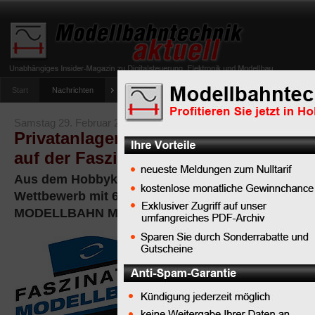
Start
Nachrichten
Tipps
Newsletter
Archiv Magazin
Anlag
umfrage-viessmann-multiprotokoll-lichtdecoder
Samstag 29. Februar 2020
Privatanlagen-Wettbewerb mit 6 priv
auf der Faszination MODELLBAHN
Aus dem Hobbykeller ins Rampenlicht - der Priva
Wettbewerb mit 6 privaten Anlagen auf der Faszin
MODELLBAHN Mannheim 2020 vom 13. bis 15. Mä
Dr. Michael
Giersberg:
“Kleine
Feldbahn”
(Spur H0e)