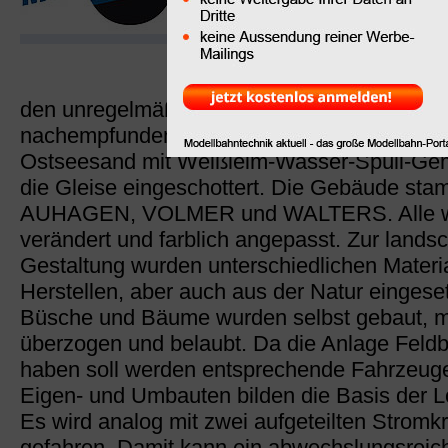
Als Gleismaterial w
Feldbahngleise vo
verwendet. Die Sch
den unregelmäßigen Formen der Feldbahns
nachempfunden. In gesiebten und gewasch
Ostseesand mit Weißleim-Wasser-Spüli-Ge
die Gleise eingeschottert. Die Gebäude st
AUHAGEN, VOLMER und WALTERS. Alle 
verändert und farblich angepasst. Zur landsc
Gestaltung wurden unterschiedlichen Materi
Herstellen, aber auch aus der Natur eingeset
Büsche und Bäume wurden selbst gebaut, mi
überzogen und belaubt. Da die Anlage Feld
haben soll werden entsprechende Fahrzeuge
Eigen- und Umbauten bilden die Basis der 
Es wird analog mit zwei aufgeteilten Stromk
gefahren. Damit kann ein abwechslungsreich