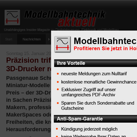
Start
Nachrichten
Tipps
Newsletter
Archiv Magazin
Anlag
umfrage-viessmann-multiprotokoll-lichtdecoder
Sonntag 15. Januar 2017
Präzision trifft Modellbau-Kreativität
3D-Drucker renkforce RF500
Passgenaue Schrauben, Gewinde und Bauteile, h
Miniatur-Modelle oder clevere Helfer für den Allta
Preis – der 3D-Drucker RF500 von renkforce setz
in Sachen Präzision und Druckqualität und bietet 
Makern, professionellen Tüftlern und Tekkies in 
MakerSpaces oder Modellbau- und Modellbahn-Ver
Freiheiten, die kreatives Arbeiten und das Lösen 
Herausforderungen erfordern.