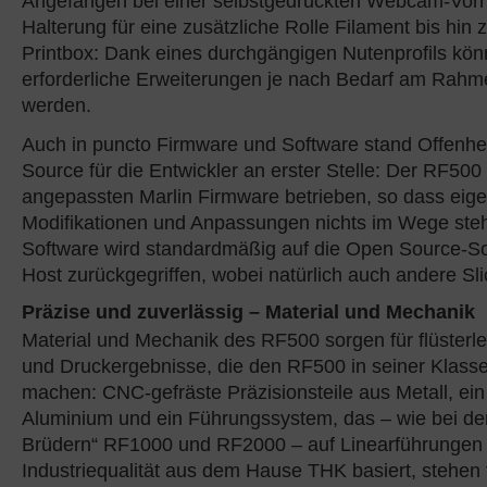
Angefangen bei einer selbstgedruckten Webcam-Vorr
Halterung für eine zusätzliche Rolle Filament bis hin 
Printbox: Dank eines durchgängigen Nutenprofils könn
erforderliche Erweiterungen je nach Bedarf am Rahm
werden.
Auch in puncto Firmware und Software stand Offenhe
Source für die Entwickler an erster Stelle: Der RF500 
angepassten Marlin Firmware betrieben, so dass eig
Modifikationen und Anpassungen nichts im Wege steh
Software wird standardmäßig auf die Open Source-So
Host zurückgegriffen, wobei natürlich auch andere Sli
Präzise und zuverlässig – Material und Mechanik
Material und Mechanik des RF500 sorgen für flüsterl
und Druckergebnisse, die den RF500 in seiner Klass
machen: CNC-gefräste Präzisionsteile aus Metall, ein
Aluminium und ein Führungssystem, das – wie bei de
Brüdern“ RF1000 und RF2000 – auf Linearführungen 
Industriequalität aus dem Hause THK basiert, stehen 