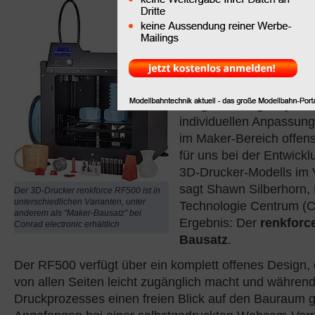
Offen für alles
– Design und
Software
„Einen 3D-
Drucker mit
außergewöhnlicher Präz
der gleichzeitig für jede 
individuellen Anpassung
im Maker-Bereich offens
für uns bei der Entwick
3D-Drucker-Modells im 
sagt Shawn Silberhorn,
Der 3D-Drucker renkforce RF500 ist in
unterschiedlichen Varianten, unter
Technologie Centrum (
anderem als "Maker-Bausatz" bei
Ergebnis: Der
renkforc
Conrad electronic erhältlich
Bausatz
.
Der RF500 verfügt über ein komplett offenes Design,
von allen Seiten leicht zugänglich macht und währe
Druckprozesses einen freien Blick auf den Bauraum 