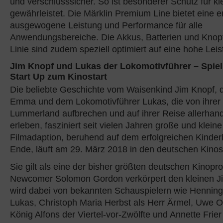
und verschlusssicher. So ist besonderer Schutz für k
gewährleistet. Die Märklin Premium Line bietet eine e
ausgewogene Leistung und Performance für alle
Anwendungsbereiche. Die Akkus, Batterien und Knopf
Linie sind zudem speziell optimiert auf eine hohe Lei
Jim Knopf und Lukas der Lokomotivführer – Spiel
Start Up zum Kinostart
Die beliebte Geschichte vom Waisenkind Jim Knopf, 
Emma und dem Lokomotivführer Lukas, die von ihrer 
Lummerland aufbrechen und auf ihrer Reise allerhan
erleben, fasziniert seit vielen Jahren große und klein
Filmadaption, beruhend auf dem erfolgreichen Kinde
Ende, läuft am 29. März 2018 in den deutschen Kinos
Sie gilt als eine der bisher größten deutschen Kinopr
Newcomer Solomon Gordon verkörpert den kleinen J
wird dabei von bekannten Schauspielern wie Hennin
Lukas, Christoph Maria Herbst als Herr Ärmel, Uwe 
König Alfons der Viertel-vor-Zwölfte und Annette Frie