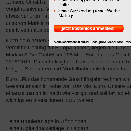
„Unsere Umsätze liegen auf
Vorjahresniveau. Während wir bei Märklin in den Spu
etwas verloren haben, legten die Marken Trix, Minitri
unserem Märklin my world-Programm für den Nachwu
das Niveau aus dem Vorjahr halten.“
Nach dem neuen Bilanzierungsgesetz „BiIRUG“, das 
Vereinheitlichung für Europa anpeilt, liegen die Umsä
Märklin & Cie GmbH bei 108 Mio. Euro für das Geschä
2016/2017. Dabei beträgt der Umsatz, der rein durch
fertigen Spielwaren und Modellbahnartikeln erzielt wu
Euro. „Für das kommende Geschäftsjahr rechnen wir
Gesamtumsatz in Höhe von 109 Mio. Euro. Unsere Er
Finanzsituation ist nach wie vor gut und solide“, so Fl
wichtigsten Investitionen 2017 waren:
eine Brünieranlage in Göppingen
eine Digitaldruckanlage in Ungarn