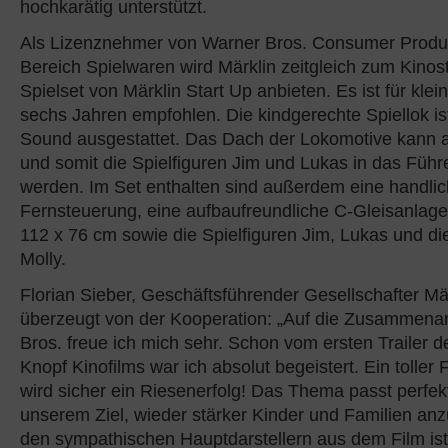
hochkarätig unterstützt.
Als Lizenznehmer von Warner Bros. Consumer Produc
Bereich Spielwaren wird Märklin zeitgleich zum Kinost
Spielset von Märklin Start Up anbieten. Es ist für klei
sechs Jahren empfohlen. Die kindgerechte Spiellok ist
Sound ausgestattet. Das Dach der Lokomotive kan
und somit die Spielfiguren Jim und Lukas in das Führ
werden. Im Set enthalten sind außerdem eine handli
Fernsteuerung, eine aufbaufreundliche C-Gleisanlage
112 x 76 cm sowie die Spielfiguren Jim, Lukas und di
Molly.
Florian Sieber, Geschäftsführender Gesellschafter Mär
überzeugt von der Kooperation: „Auf die Zusammenar
Bros. freue ich mich sehr. Schon vom ersten Trailer 
Knopf Kinofilms war ich absolut begeistert. Ein toller 
wird sicher ein Riesenerfolg! Das Thema passt perfek
unserem Ziel, wieder stärker Kinder und Familien an
den sympathischen Hauptdarstellern aus dem Film ist 