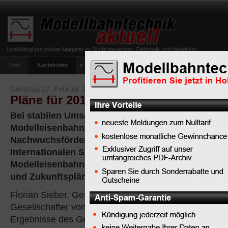
Start
Nachrichten
Tipps
Newsletter
Archiv Magazin
Anlag
umfrage-viessmann-multiprotokoll-lichtdecoder
Dienstag 27. Februar 2018
Pläne für 2018 - Märklin nimmt Fahrt 
Bei stabilen Umsätzen investiert Göppinger
Modelleisenbahnhersteller weiter in Marke und
Nachwuchsförderung Göppingen/Nürnberg – Auf 
Internationalen Spielwarenmesse in Nürnberg ga
Modelleisenbahnhersteller Märklin seine Geschäf
und Zukunftspläne bekannt.
Florian Sieber, Geschäftsführender
Gesellschafter von Märklin, erläutert die
Ergebnisse des Geschäftsjahres 2016/2017: