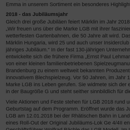
Emma in unserem Sortiment ein besonderes Highlight
2018 - das Jubiläumsjahr
Gleich drei große Jubiläen feiert Märklin im Jahr 2018
„Wir freuen uns über die Marke LGB mit ihrer faszini
wetterfesten Gartenbahnen, die 50 Jahre alt wird. Da
Märklin Hungaria, wird 25 und auch unser Insiderclub 
jähriges Jubiläum.“ In der fast 130-jährigen Unterne
entwickelte sich die frühere Firma „Ernst Paul Lehma
von einer kleinen familienbetriebenen Spielzeugmanuf
Brandenburg zu einem weltweit bekannten Produzen
innovativem Blechspielzeug. Vor 50 Jahren, im Jahr 
Marke LGB ins Leben gerufen. Sie widmete sich der
in der Baugröße G und steht seither sinnbildlich für 
Viele Aktionen und Feste stehen für LGB 2018 rund 
Geburtstag auf dem Programm. Eröffnet wurde das Ju
LGB am 12.01.2018 bei der Rhätischen Bahn in Lan
eines Roll-Out der Original Jubiläums-Lok Ge 4/4II ent
Geschäftsführer Wolfrad Bächle das LGB Modell. Im 