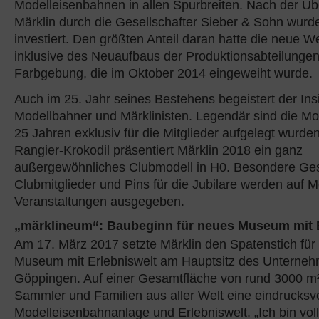
Modelleisenbahnen in allen Spurbreiten. Nach der 
Märklin durch die Gesellschafter Sieber & Sohn wurde
investiert. Den größten Anteil daran hatte die neue W
inklusive des Neuaufbaus der Produktionsabteilungen
Farbgebung, die im Oktober 2014 eingeweiht wurde.
Auch im 25. Jahr seines Bestehens begeistert der Ins
Modellbahner und Märklinisten. Legendär sind die Mod
25 Jahren exklusiv für die Mitglieder aufgelegt wurde
Rangier-Krokodil präsentiert Märklin 2018 ein ganz
außergewöhnliches Clubmodell in H0. Besondere Ges
Clubmitglieder und Pins für die Jubilare werden auf 
Veranstaltungen ausgegeben.
„märklineum“: Baubeginn für neues Museum mit E
Am 17. März 2017 setzte Märklin den Spatenstich für
Museum mit Erlebniswelt am Hauptsitz des Unterneh
Göppingen. Auf einer Gesamtfläche von rund 3000 m² 
Sammler und Familien aus aller Welt eine eindrucksvo
Modelleisenbahnanlage und Erlebniswelt. „Ich bin voll