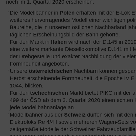
noch im 1. Quartal 2020 erscheinen.
Die Modellbahner in
Polen
erhalten mit der E-Lok 
weiteres hervorragendes Modell einer wichtigen pol
Baureihe, die in unserem östlichen Nachbarland ja
täglichen Erscheinungsbild der Bahn gehörte.
Für den Markt in
Italien
wird nach der D.145 in 201
eine weitere markante Diesellokomotive D.141 mit f
der Drehgestelle und exakter Nachbildung der vielen
Formneuheit angeboten.
Unsere
österreichischen
Nachbarn können gespann
Herbst erscheinende Formneuheit, die Epoche IV E
1044, blicken.
Für den
tschechischen
Markt bietet PIKO mit der a
499 der ČSD ab dem 3. Quartal 2020 einen echten 
jede Modellbahnanlage an.
Modellbahner aus der
Schweiz
dürfen sich mit de
Elektroloks Re 4/4 I sowie mehreren Wagen-Sets v
zeitgemäße Modelle der Schweizer Fahrzeugfamilien