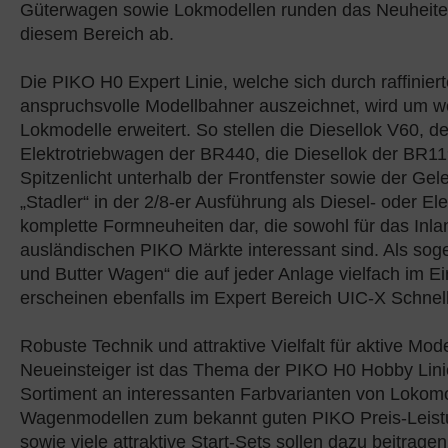
Güterwagen sowie Lokmodellen runden das Neuheit
diesem Bereich ab.
Die PIKO H0 Expert Linie, welche sich durch raffiniert
anspruchsvolle Modellbahner auszeichnet, wird um wei
Lokmodelle erweitert. So stellen die Diesellok V60, 
Elektrotriebwagen der BR440, die Diesellok der BR1
Spitzenlicht unterhalb der Frontfenster sowie der Ge
„Stadler“ in der 2/8-er Ausführung als Diesel- oder El
komplette Formneuheiten dar, die sowohl für das Inla
ausländischen PIKO Märkte interessant sind. Als sog
und Butter Wagen“ die auf jeder Anlage vielfach im Ei
erscheinen ebenfalls im Expert Bereich UIC-X Schne
Robuste Technik und attraktive Vielfalt für aktive Mo
Neueinsteiger ist das Thema der PIKO H0 Hobby Linie
Sortiment an interessanten Farbvarianten von Lokom
Wagenmodellen zum bekannt guten PIKO Preis-Leistu
sowie viele attraktive Start-Sets sollen dazu beitrage