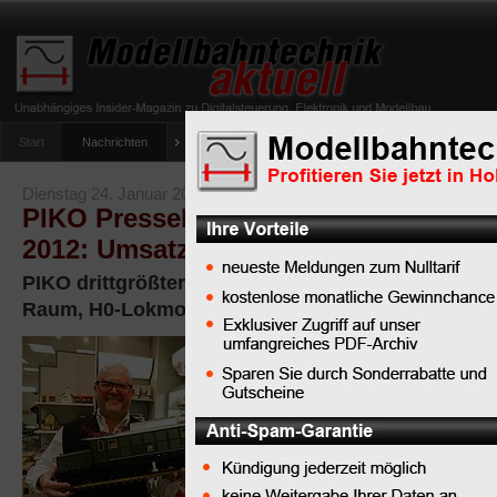
Start
Nachrichten
Tipps
Newsletter
Archiv Magazin
Anlag
umfrage-viessmann-multiprotokoll-lichtdecoder
Dienstag 24. Januar 2012
PIKO Pressekonferenz vor der Spiel
2012: Umsatzplus 17% gegenüber 20
PIKO drittgrößter Modellbahnhersteller im deuts
Raum, H0-Lokmodell der BR218 für unter 50,00 €
Im Rahmen der
alljährlichen
Pressekonferenz im Vor
bis 06. Februar in Nürn