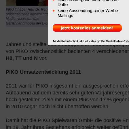
stattfindenden Internati
Spielwarenmesse berich
PIKO Inhaber Herr Dr. René F. Wilfer
präsentiert den anwesenden
Geschäftsleitung des
S
Medienvertretern das
Modellbahnhersteller
Gartenbahnmodell der E-Lok BR194
anwesenden Medienvertr
Umsatzentwicklung des
Jahres und stellte das umfangreiche Neuheitenprog
von PIKO zwischenzeitlich bedienten 4 verschieden
H0, TT und N
vor.
PIKO Umsatzentwicklung 2011
2011 war für PIKO insgesamt ein ausgesprochen erfol
Aufbauend auf dem bereits sehr guten Vorjahreserge
hoch gestellten Ziele mit einem Plus von 17 % geg
in 2010 sogar noch leicht übertroffen werden.
Damit hat die PIKO Spielwaren GmbH die positive En
im 19. Jahr ihres Bestehens erfolgreich weiter geführt