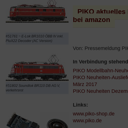
PIKO aktuelle
bei amazon
#51761 ~ E-Lok BR1010 ÖBB IV inkl.
PluX22 Decoder (AC Version)
Von: Pressemeldung P
In Verbindung stehen
PIKO Modellbahn-Neuhei
PIKO Neuheiten-Auslief
März 2017
#51802 Soundlok BR110 DB AG V,
PIKO Neuheiten Dezem
verkehrsrot
Links:
www.piko-shop.de
www.piko.de