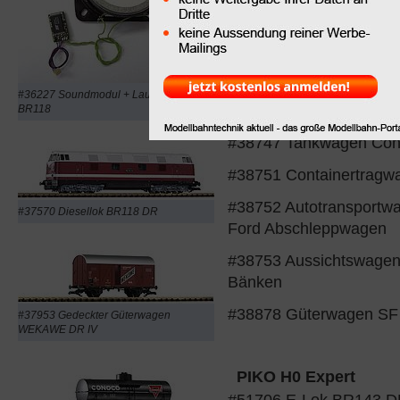
Lautsprecher
für BR118
#37570 Diesellok BR1
#37953 Gedeckter Güt
#36227 Soundmodul + Lautsprecher für
WEKAWE DR IV
BR118
#38747 Tankwagen Co
#38751 Containertra
#38752 Autotransportw
#37570 Diesellok BR118 DR
Ford Abschleppwagen
#38753 Aussichtswage
Bänken
#38878 Güterwagen S
#37953 Gedeckter Güterwagen
WEKAWE DR IV
PIKO H0 Expert
#51706 E-Lok BR143 D