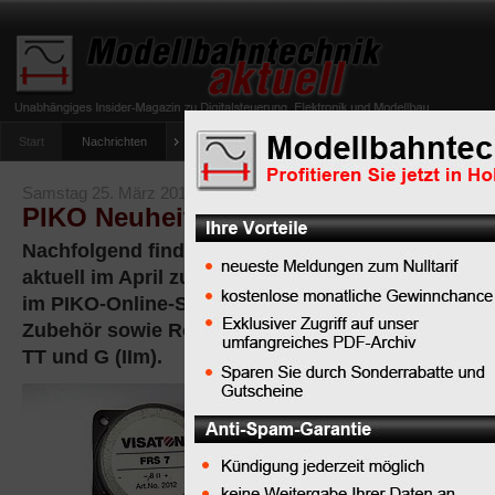
Start
Nachrichten
Tipps
Newsletter
Archiv Magazin
Anlag
umfrage-viessmann-multiprotokoll-lichtdecoder
Samstag 25. März 2017
PIKO Neuheiten im Monat April 2017
Nachfolgend finden Sie die PIKO-Modellbahn-Neuh
aktuell im April zur Auslieferung an den Fachha
im PIKO-Online-Shop verfügbar sind. Dabei handel
Zubehör sowie Rollmaterial für die Modellbahn-N
TT und G (IIm).
PIKO
Gartenbahn
#36227
Soundmodul +