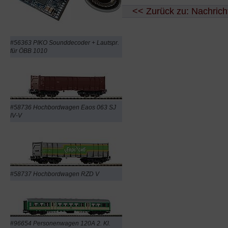
<< Zurück zu: Nachrich
#56363 PIKO Sounddecoder + Lautspr.
für ÖBB 1010
#58736 Hochbordwagen Eaos 063 SJ
IV-V
#58737 Hochbordwagen RZD V
#96654 Personenwagen 120A 2. Kl.