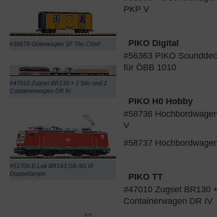
PKP V
PIKO Digital
#38878 Güterwagen SF The Chief
#56363 PIKO Sounddeco
für ÖBB 1010
#47010 Zugset BR130 + 2 Silo und 2
Containerwagen DR IV
PIKO H0 Hobby
#58736 Hochbordwagen 
V
#58737 Hochbordwage
#51706 E-Lok BR143 DB AG VI
Doppellampe
PIKO TT
#47010 Zugset BR130 + 
Containerwagen DR IV