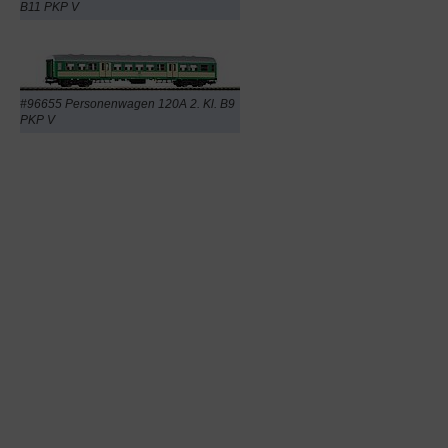
B11 PKP V
#96655 Personenwagen 120A 2. Kl. B9
PKP V