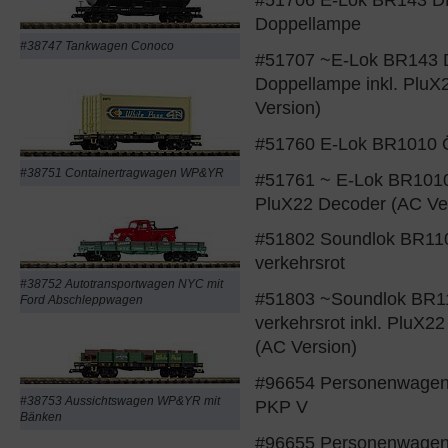
Doppellampe
#38747 Tankwagen Conoco
#51707 ~E-Lok BR143 
Doppellampe inkl. PluX
Version)
#51760 E-Lok BR1010 
#38751 Containertragwagen WP&YR
#51761 ~ E-Lok BR1010
PluX22 Decoder (AC Ve
#51802 Soundlok BR11
verkehrsrot
#38752 Autotransportwagen NYC mit
#51803 ~Soundlok BR1
Ford Abschleppwagen
verkehrsrot inkl. PluX
(AC Version)
#96654 Personenwagen 
#38753 Aussichtswagen WP&YR mit
PKP V
Bänken
#96655 Personenwagen