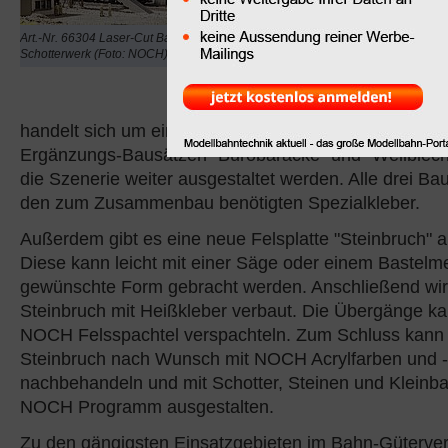
und LKWs mit Schotter
beladen werden können
Art.-Nr. 66304 Laser-Cut Bausatz
Schotterwerk (Foto: NOCH)
verkleidete, variabel a
Förderband befüllt dies
aus dem Steinbruch (Ac
handelt sich um ein Standmodell ohne Funktion). Mit
Ergänzungs-Bausätzen "Bürobaracke" und "Wellblec
die Szenerie weiter ausgestaltet werden. Alle drei Ba
den zum Zusammenbau benötigten Spezialkleber.
Außerdem gibt es eine neue Felsplatte "Steinbruch" 
Diese kann leicht mit einer Säge oder einem Bastelme
gewünschte Form gebracht werden. Anschließend wir
Steinbruch mit Heißkleber verbaut. Die Übergänge k
NOCH Felsspachtel verspachteln. Zum Schluss kann
Steinbruch nach Wunsch mit NOCH Acrylfarben und 
nachbehandeln und mit Schotter, Steinen und Kleinb
NOCH Programm ausgestalten.
Zu den gängigsten Einsatzgebieten im Bahn-Güterver