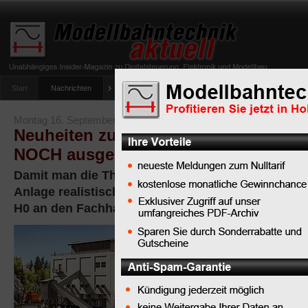
Start
Nachrichten
Tipps
Newsletter
Archiv Magazin
Anlag
umfrage-viessmann-multiprotokoll-lichtdecoder
Montag 16. September 2013
Neuheiten zur Themenwelt Steinbruc
NOCH ausgeliefert
Damit man die Themenwelt "Steinbruch" auf eine
Anlage realistisch nachbauen kann, hat NOCH vie
H0 an den Fachhandel ausgeliefert.
Der
Laser-Cut
Bausatz
"Schotterwerk"
verfügt über
integrierte Silos, über 