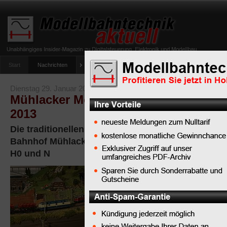
Start
Nachrichten
Tipps
Newsletter
Archiv Magazin
Anlag
umfrage-viessmann-multiprotokoll-lichtdecoder
Dienstag 29. Januar 2013
Mühlacker Modellbahntage am 2. und
2013
Die traditionellen Mühlacker Modellbahntage im 
Bahnhof Mühlacker bieten Modellbahnen in den 
H0 und N
Der
Modelleisenbahnclub M