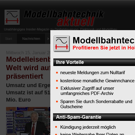
Start
Nachrichten
Tipps
Newsletter
Archiv Magazin
Anlag
umfrage-viessmann-multiprotokoll-lichtdecoder
Mittwoch 15. Januar 2014
Modelleisenbahn Holding GmbH: Ne
Welt wird auf Spielwarenmesse Nürn
präsentiert
Umsatz und Ergebnis konnten 2013 gesteigert we
Umsatz ist auf 51 Mio. Euro gewachsen, EBIT liegt 
Mio. Euro
Die