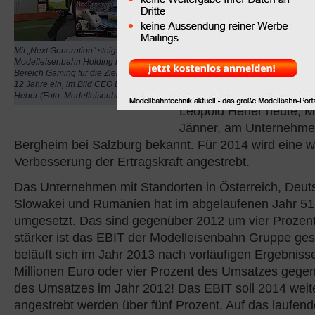
Modelleisenbahn Hold
mit ihren Marken
Roco
Fleischmann
im Geschä
Mit „Next Generation“ steigt die
nicht nur ein Umsatzplu
Modelleisenbahn Holding in den
Bereich Gaming für die Zielgruppe 6 bis
sondern wird auch ein d
12 Jahre ein, im Bild CEO Leopold
EBIT ausweisen. Das ga
Heher (Foto: Modelleisenbahn Holding)
Leopold Heher heute, Mi
Jänner, am Unternehmen
Bergheim bei Salzburg bekannt. Für 2014 wird eine w
Verbesserung der Ertragskraft angestrebt.
Das Unternehmen mit Standorten in Österreich, Deut
Slowakei und Rumänien hat im abgelaufenen Jahr 51 
umgesetzt. Das sind gegenüber 2012 um vier Prozen
stärker ist das EBIT der Modelleisenbahn Gruppe ges
beläuft sich im Jahr 2013 nach vorläufigen Ergebniss
Millionen Euro oder vier Prozent des Umsatzes gege
des Umsatzes im Jahr 2012! Das EBIT soll 2014 weite
angestrebt werden über fünf Prozent. Auf das laufen