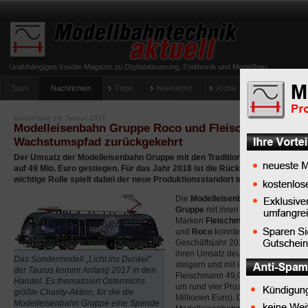
Start
Nachrichten
Tipps
Newsletter
Archiv Magazin
Anlag
umfrage-viessmann-multiprotokoll-lichtdecoder
Donnerstag 19. Januar 2017
Modelleisenbahn Gruppe Roco und Fleischmann: 2016
Wachstumspfad zurückgekehrt
Der Umsatz der Modelleisenbahn Gruppe mit den Traditionsmarken Roco u
auf 49 Mio. Euro gestiegen. Für das Jahr 2018 ist die Rückkehr in die Gewin
wichtige Rolle spielt dabei der neue Produktionsstandort in Vietnam.
Die
Modelleisenbahn
Gruppe
mit ihren
Marken
Fleischmann
und
Roco
konnte im
Geschäftsjahr 2016
ihren Umsatz deutlich
Das Sondermodell „Licht ins Dunkel“
steigern und mit ihren beiden Mar
der Taurus kommt Anfang 2017 in den
Fleischmann 49,0 Millionen Euro er
Handel. Es thematisiert Österreichs
um rund vier Prozent mehr als im Vo
größte Charity-Aktion, für die die
Millionen Euro). Das gab der Finan
Modelleisenbahn Gruppe eine Spende