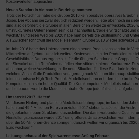
Kostenvorteilen abgesichert.
Neuen Standort in Vietnam in Betrieb genommen
Trotz der Fortschritte habe die Gruppe 2016 kein positives operatives Ergebnis e
Joiser. Der Abgang sei zwar deutlich reduziert worden, liege aber noch im siebe
sind also gefordert, die Gruppe in allen Bereichen weiter zu entwickeln. 2020 w
umstrukturiertes Unternehmen sein, das nachhaltig Erträge erwirtschaftet und 
wächst.“ Für diesen Weg bis 2020 habe man bereits die Zustimmung und Unte
Als Zwischenschritt will die Modelleisenbahn Gruppe 2018 wieder schwarze Za
Im Jahr 2016 habe das Unternehmen einen neuen Produktionsstandort in Vietn
Mitarbeitern aufgebaut, um sich weitere Kostenvorteile in der Produktion zu sich
Geschäftsführer. Daraus ergebe sich für die übrigen Standorte der Gruppe in Ö
der Slowakei und in Rumänien natürlich eine stärkere interne Konkurrenz. Es se
absehbar, welche Auswirkungen die neue Situation für diese Standorte letzten
welchem Ausmaß die Produktionsverlagerung nach Vietnam überhaupt stattfi
feinmechanische High-Tech-Produkt Modelleisenbahn erfordere eine breite Pa
Kompetenzen in sehr hoher Qualität. Die Kernkompetenz, Modelleisenbahnen 
und zu bauen, werde die Modelleisenbahn Gruppe jedenfalls nicht aufgeben.
Umsatzziel 2017: Halten!
Vor diesem Hintergrund plant die Modelleisenbahngruppe, im laufenden Jahr
halten und 49,4 Millionen Euro zu erzielen. 2017 stehen laut Joiser die Anstre
die geplanten neuen Strukturen darzustellen. Die damit verbundene Optimieru
Herstellungsprozesse würde 2017 ein größeres Umsatzwachstum verhindern. 
über die 50-Millionen-Grenze springen, danach wollen wir organisch bis 2020 
Euro wachsen.“
Leistungsschau auf der Spielwarenmesse Anfang Februar