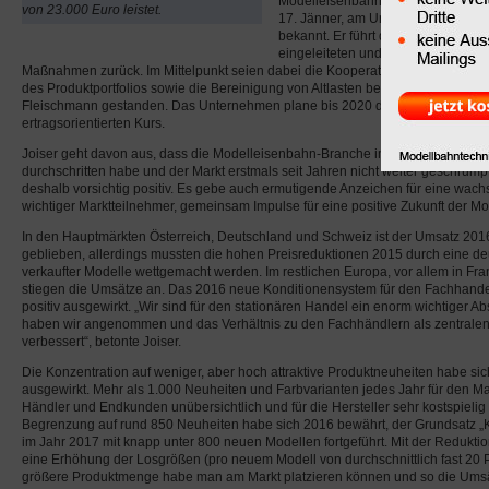
Modelleisenbahn Gruppe, Gerhard J
von 23.000 Euro leistet.
17. Jänner, am Unternehmenssitz i
bekannt. Er führt dieses Ergebnis a
eingeleiteten und 2016 konsequen
Maßnahmen zurück. Im Mittelpunkt seien dabei die Kooperation mit dem Fachh
des Produktportfolios sowie die Bereinigung von Altlasten beim deutschen To
Fleischmann gestanden. Das Unternehmen plane bis 2020 die Rückkehr zu ei
ertragsorientierten Kurs.
Joiser geht davon aus, dass die Modelleisenbahn-Branche im vergangenen Jah
durchschritten habe und der Markt erstmals seit Jahren nicht weiter geschrumpf
deshalb vorsichtig positiv. Es gebe auch ermutigende Anzeichen für eine wach
wichtiger Marktteilnehmer, gemeinsam Impulse für eine positive Zukunft der M
In den Hauptmärkten Österreich, Deutschland und Schweiz ist der Umsatz 201
geblieben, allerdings mussten die hohen Preisreduktionen 2015 durch eine de
verkaufter Modelle wettgemacht werden. Im restlichen Europa, vor allem in Fran
stiegen die Umsätze an. Das 2016 neue Konditionensystem für den Fachhand
positiv ausgewirkt. „Wir sind für den stationären Handel ein enorm wichtiger Ab
haben wir angenommen und das Verhältnis zu den Fachhändlern als zentralen
verbessert“, betonte Joiser.
Die Konzentration auf weniger, aber hoch attraktive Produktneuheiten habe sich,
ausgewirkt. Mehr als 1.000 Neuheiten und Farbvarianten jedes Jahr für den Mar
Händler und Endkunden unübersichtlich und für die Hersteller sehr kostspieli
Begrenzung auf rund 850 Neuheiten habe sich 2016 bewährt, der Grundsatz „K
im Jahr 2017 mit knapp unter 800 neuen Modellen fortgeführt. Mit der Redukti
eine Erhöhung der Losgrößen (pro neuem Modell von durchschnittlich fast 20 P
größere Produktmenge habe man am Markt platzieren können und so die Umsä