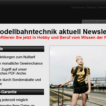
Impressum
|
Sitemap
|
Datens
enportraits
Lexikon
Tests
Links
Downloads
Humor
Abonnieren Sie jetzt unseren RSS-Feed u
 auf den
verpassen Sie keine Nachricht mehr!
nd Fleischmann ist 2016
nzone geplant. Eine
Anleitung für den Internet Explorer 7
Anleitung für Firefox 2.0
Nachrichten Archiv:
2026
Juli: 1 Eintrag
Juni: 2 Einträge
April: 4 Einträge
ken Roco und
März: 4 Einträge
wirtschaften. Das waren
Januar: 3 Einträge
rjahr (2015: 47,2
2025
zchef der
Dezember: 2 Einträge