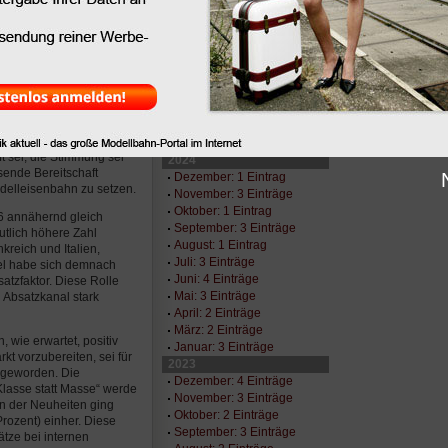
oiser, heute, Dienstag,
November: 1 Eintrag
n Bergheim bei Salzburg
Oktober: 2 Einträge
uf die bereits 2015
September: 3 Einträge
t umgesetzten
August: 4 Einträge
andel, die Überarbeitung
Juni: 3 Einträge
chterunternehmen
Mai: 2 Einträge
nem nachhaltig
April: 3 Einträge
März: 1 Eintrag
r die Talsohle
Januar: 2 Einträge
t sei, die Stimmung sei
2024
sende Bereitschaft
Dezember: 1 Eintrag
odelleisenbahn zu setzen.
November: 3 Einträge
Oktober: 1 Eintrag
6 annähernd gleich
September: 3 Einträge
utlich höhere Zahl
August: 1 Eintrag
kreich und Italien,
Juli: 3 Einträge
el habe sich demnach
Juni: 4 Einträge
satzfaktor. Diese Rolle
Mai: 3 Einträge
 Absatzkanal stark
April: 2 Einträge
März: 2 Einträge
 wie erwartet, positiv
Januar: 3 Einträge
kt vorzubereiten, sei für
2023
g geworden. Die
Dezember: 4 Einträge
lasse statt Masse“ werde
November: 3 Einträge
on der Neuheiten ging
Oktober: 2 Einträge
rozent) einher. Diese
September: 3 Einträge
tze bei internen