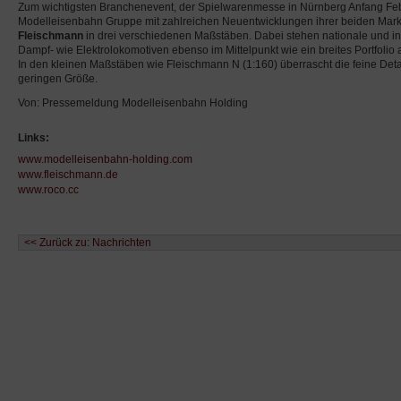
Zum wichtigsten Branchenevent, der Spielwarenmesse in Nürnberg Anfang Febr
Modelleisenbahn Gruppe mit zahlreichen Neuentwicklungen ihrer beiden Ma
Fleischmann
in drei verschiedenen Maßstäben. Dabei stehen nationale und in
Dampf- wie Elektrolokomotiven ebenso im Mittelpunkt wie ein breites Portfolio 
In den kleinen Maßstäben wie Fleischmann N (1:160) überrascht die feine Detail
geringen Größe.
Von: Pressemeldung Modelleisenbahn Holding
Links:
www.modelleisenbahn-holding.com
www.fleischmann.de
www.roco.cc
<< Zurück zu: Nachrichten