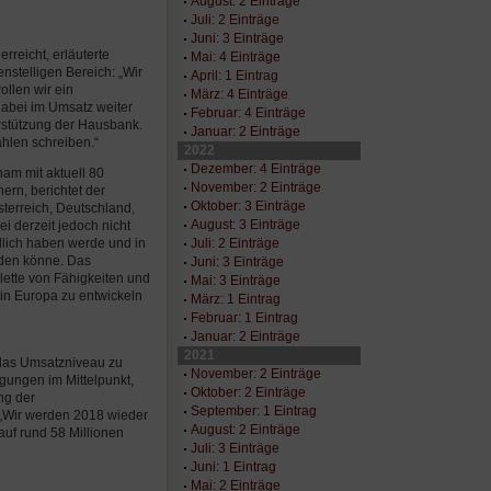
August: 2 Einträge
Juli: 2 Einträge
Juni: 3 Einträge
rreicht, erläuterte
Mai: 4 Einträge
nstelligen Bereich: „Wir
April: 1 Eintrag
ollen wir ein
März: 4 Einträge
dabei im Umsatz weiter
Februar: 4 Einträge
rstützung der Hausbank.
Januar: 2 Einträge
hlen schreiben.“
2022
Dezember: 4 Einträge
am mit aktuell 80
November: 2 Einträge
ern, berichtet der
Oktober: 3 Einträge
sterreich, Deutschland,
August: 3 Einträge
i derzeit jedoch nicht
Juli: 2 Einträge
dlich haben werde und in
nden könne. Das
Juni: 3 Einträge
lette von Fähigkeiten und
Mai: 3 Einträge
in Europa zu entwickeln
März: 1 Eintrag
Februar: 1 Eintrag
Januar: 2 Einträge
2021
 das Umsatzniveau zu
November: 2 Einträge
ngungen im Mittelpunkt,
Oktober: 2 Einträge
ng der
September: 1 Eintrag
„Wir werden 2018 wieder
August: 2 Einträge
auf rund 58 Millionen
Juli: 3 Einträge
Juni: 1 Eintrag
Mai: 2 Einträge