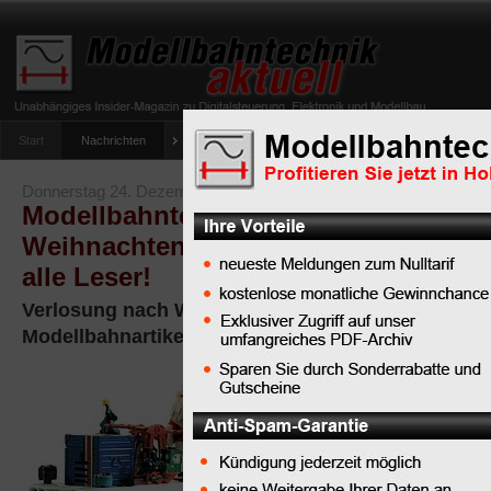
Start
Nachrichten
Tipps
Newsletter
Archiv Magazin
Anlag
umfrage-viessmann-multiprotokoll-lichtdecoder
Donnerstag 24. Dezember 2009
Modellbahntechnik aktuell wünscht I
Weihnachten und verlost Modellbahn
alle Leser!
Verlosung nach Weihnachten - jetzt noch registri
Modellbahnartikel gewinnen
Weihnachten
ist für
Modellbahner
klassischerweise eine 