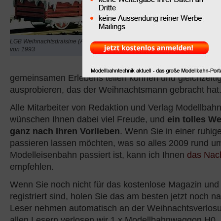
Zeit. Es findet sich Zeit
Modellbahnschätze aus
oder den Vitrinen zu hole
fährt auch eine Modellb
LGB Weihnachtsdraisine (Art.Nr 21010)
von 1993
Wohnzimmer, an der Gro
und Kinder seltene Mo
gemeinsamen Erlebens teilen können und gleichzeitig
ausprobieren, das der Weihnachtsmann gebracht hat
Alle Mitarbeiter von Redaktion und Verlag Modellbahn
wünschen Ihnen dabei viel Freude, und
ein tolles W
ganz nach Ihren Vorlieben
. Wenn Sie in einer ruhi
passieren lassen möchten, was so alles 2009 rund u
Modelleisenbahn passiert ist, kann ich Ihnen
das Nach
empfehlen.
Wenn Sie noch nicht für das kostenlose Magazin und
registriert sind, holen Sie das am besten jetzt noch n
Leser nehmen automatisch an der Weihnachtsverlosun
allen Lesern verlosen wir 1 x Modellbahnwaggon H0, 